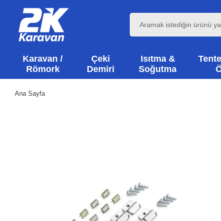
Karavan /
Çeki
Isıtma &
Tente
Römork
Demiri
Soğutma
Ö
Ana Sayfa