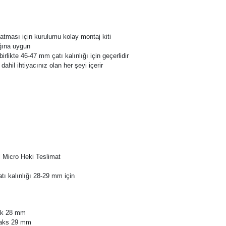
latması için kurulumu kolay montaj kiti
ığına uygun
irlikte 46-47 mm çatı kalınlığı için geçerlidir
dahil ihtiyacınız olan her şeyi içerir
l Micro Heki Teslimat
tı kalınlığı 28-29 mm için
dak 28 mm
maks 29 mm