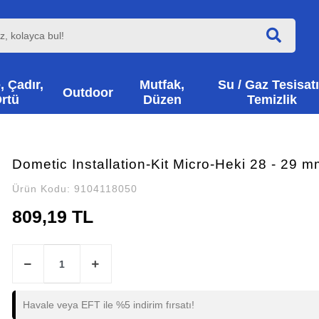
, Çadır,
Mutfak,
Su / Gaz Tesisatı
Outdoor
rtü
Düzen
Temizlik
Dometic Installation-Kit Micro-Heki 28 - 29 
Ürün Kodu:
9104118050
809,19 TL
Havale veya EFT ile %5 indirim fırsatı!