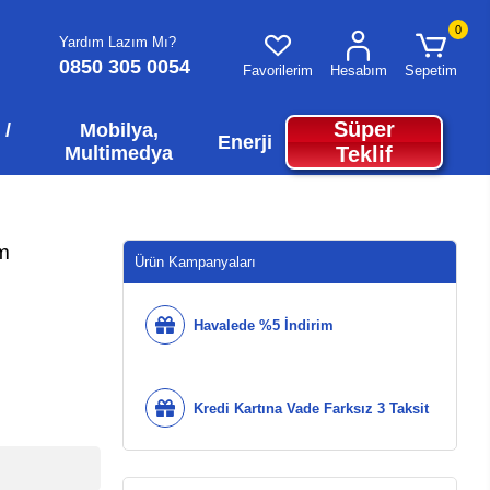
0
Yardım Lazım Mı?
0850 305 0054
Favorilerim
Hesabım
Sepetim
Süper
 /
Mobilya,
Enerji
Multimedya
Teklif
mm
Ürün Kampanyaları
Havalede %5 İndirim
Kredi Kartına Vade Farksız 3 Taksit