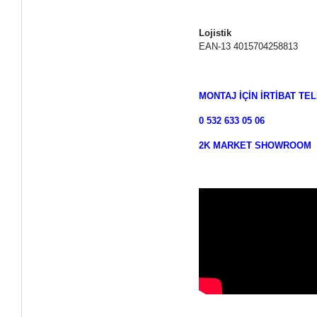
Lojistik
EAN-13 4015704258813
MONTAJ İÇİN İRTİBAT T
0 532 633 05 06
2K MARKET SHOWROOM D