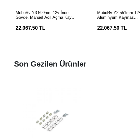
SEPETE EKLE
SEPETE EK
MoboRv Y3 599mm 12v İnce
MoboRv Y2 551mm 12V
Gövde, Manuel Acil Açma Kayar
Alüminyum Kaymaz
Elektrikli Karavan Basamağı
Yüzey Elektrikli Karava
Basamağı
22.067,50 TL
22.067,50 TL
Son Gezilen Ürünler