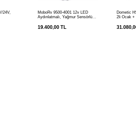
LE
SEPETE EKLE
S
/24V,
MoboRv 9500-4001 12v LED
Dometic H
Aydınlatmalı, Yağmur Sensörlü,
2li Ocak +
n
Uzaktan Kumandalı Tavan Heki
19.400,00 TL
31.080,0