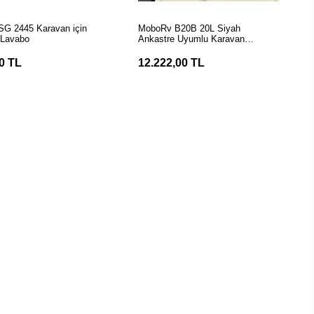
EPETE EKLE
SEPETE EKLE
SG 2445 Karavan için
MoboRv B20B 20L Siyah
 Lavabo
Ankastre Uyumlu Karavan
Mikrodalga Fırın
0 TL
12.222,00 TL