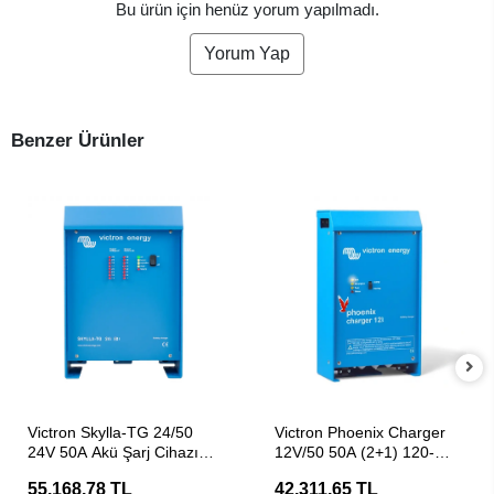
Bu ürün için henüz yorum yapılmadı.
Yorum Yap
Benzer Ürünler
SEPETE EKLE
SEPETE EKLE
Victron Skylla-TG 24/50
Victron Phoenix Charger
24V 50A Akü Şarj Cihazı
12V/50 50A (2+1) 120-
(Redresör)
240V Akü Şarj Aleti
55.168,78 TL
42.311,65 TL