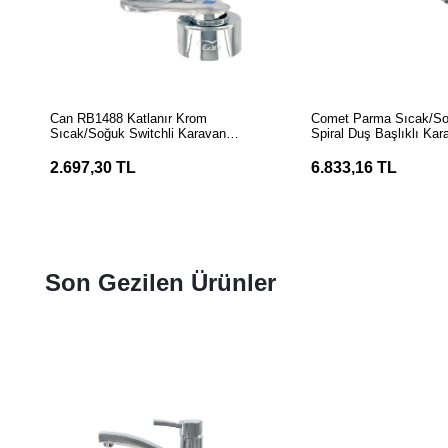
SEPETE EKLE
SEPETE EK
Can RB1488 Katlanır Krom
Comet Parma Sıcak/S
Sıcak/Soğuk Switchli Karavan
Spiral Duş Başlıklı Kar
Musluk
Musluğu
2.697,30 TL
6.833,16 TL
Son Gezilen Ürünler