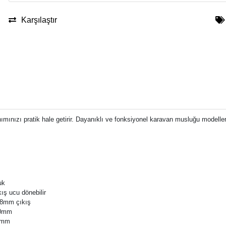
Karşılaştır
nımınızı pratik hale getirir. Dayanıklı ve fonksiyonel karavan musluğu modeller
uk
ış ucu dönebilir
48mm çıkış
70mm
33mm