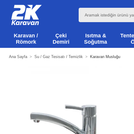
Karavan /
Çeki
Isıtma &
Tente
Römork
Demiri
Soğutma
Ö
Ana Sayfa
Su / Gaz Tesisatı / Temizlik
Karavan Musluğu