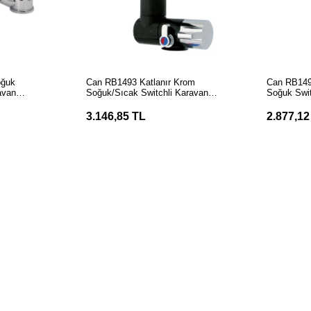
LE
SEPETE EKLE
S
oğuk
Can RB1493 Katlanır Krom
Can RB149
avan
Soğuk/Sıcak Switchli Karavan
Soğuk Swit
Musluğu
3.146,85 TL
2.877,12