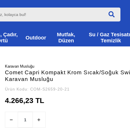
, Çadır,
Mutfak,
Su / Gaz Tesisatı
Outdoor
rtü
Düzen
Temizlik
Karavan Musluğu
Comet Capri Kompakt Krom Sıcak/Soğuk Swit
Karavan Musluğu
Ürün Kodu:
COM-S2659-20-21
4.266,23 TL