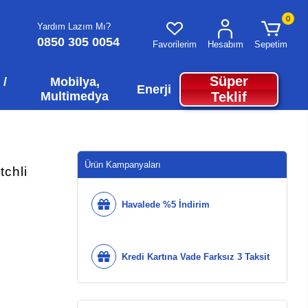
0
Yardım Lazım Mı?
0850 305 0054
Favorilerim
Hesabım
Sepetim
Süper
 /
Mobilya,
Enerji
Multimedya
Teklif
Ürün Kampanyaları
chli
Havalede %5 İndirim
Kredi Kartına Vade Farksız 3 Taksit