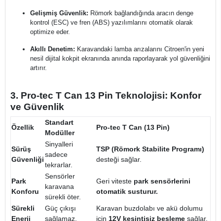
Gelişmiş Güvenlik:
Römork bağlandığında aracın denge
kontrol (ESC) ve fren (ABS) yazılımlarını otomatik olarak
optimize eder.
Akıllı Denetim:
Karavandaki lamba arızalarını Citroen'in yeni
nesil dijital kokpit ekranında anında raporlayarak yol güvenliğini
artırır.
3. Pro-tec T Can 13 Pin Teknolojisi: Konfor
ve Güvenlik
Standart
Özellik
Pro-tec T Can (13 Pin)
Modüller
Sinyalleri
Sürüş
TSP (Römork Stabilite Programı)
sadece
Güvenliği
desteği sağlar.
tekrarlar.
Sensörler
Park
Geri viteste
park sensörlerini
karavana
Konforu
otomatik susturur.
sürekli öter.
Sürekli
Güç çıkışı
Karavan buzdolabı ve akü dolumu
Enerji
sağlamaz.
için
12V kesintisiz besleme
sağlar.