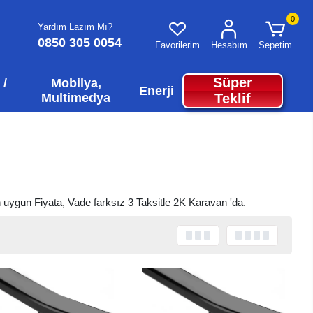
0
Yardım Lazım Mı?
0850 305 0054
Favorilerim
Hesabım
Sepetim
Süper
 /
Mobilya,
Enerji
Multimedya
Teklif
en uygun Fiyata, Vade farksız 3 Taksitle 2K Karavan 'da.