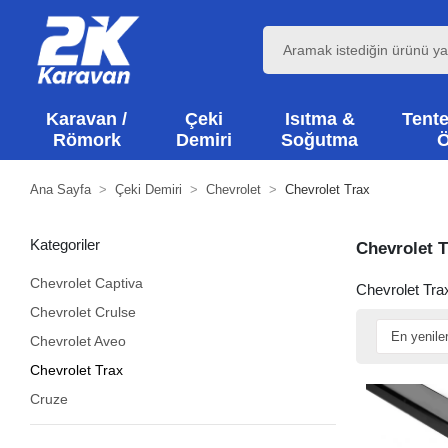
Karavan /
Çeki
Isıtma &
Tente
Römork
Demiri
Soğutma
Ö
Ana Sayfa
Çeki Demiri
Chevrolet
Chevrolet Trax
Kategoriler
Chevrolet T
Chevrolet Captiva
Chevrolet Trax
Chevrolet Crulse
Chevrolet Aveo
Chevrolet Trax
Cruze