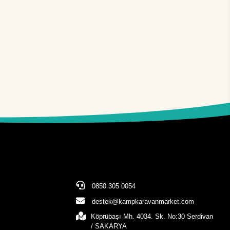
0850 305 0054
destek@kampkaravanmarket.com
Köprübaşı Mh. 4034. Sk. No:30 Serdivan
/ SAKARYA