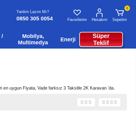
0
Yardım Lazım Mı?
0850 305 0054
Favorilerim
Hesabım
Sepetim
Süper
 /
Mobilya,
Enerji
Multimedya
Teklif
eri en uygun Fiyata, Vade farksız 3 Taksitle 2K Karavan 'da.