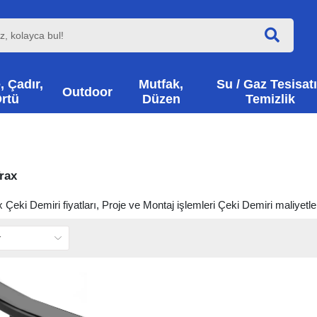
, Çadır,
Mutfak,
Su / Gaz Tesisatı
Outdoor
rtü
Düzen
Temizlik
rax
 Çeki Demiri fiyatları, Proje ve Montaj işlemleri Çeki Demiri maliyetl