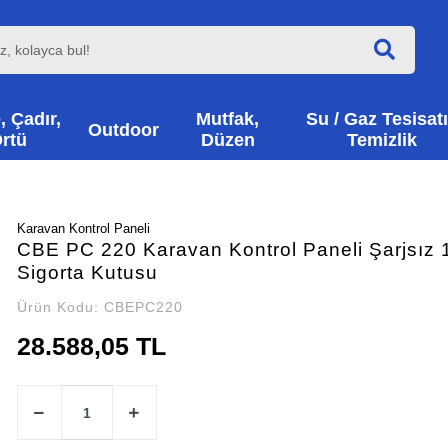
, Çadır,
Mutfak,
Su / Gaz Tesisatı
Outdoor
rtü
Düzen
Temizlik
Karavan Kontrol Paneli
CBE PC 220 Karavan Kontrol Paneli Şarjsız 
Sigorta Kutusu
Ürün Kodu:
CBEPC220
28.588,05 TL