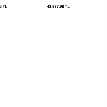
kutusu
5 TL
43.977,98 TL