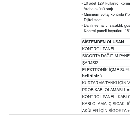
- 10 adet 12V kullanıcı koru
- Araba aküsü şarjı
- Minimum voltaj kontrolü ("pi
- Dijital saat
- Dahili ve harici sıcaklık gö
- Kontrol paneli boyutları: 
SİSTEMDEN OLUŞAN
KONTROL PANELİ
SİGORTA DAĞITIM PANE
ŞARJSIZ
ELEKTRONİK İÇME SUY
belirtiniz
)
KURTARMA TANKI İÇİN 
PROB KABLOLAMASI L =
KONTROL PANELİ KABLO
KABLOLAMA İÇ SICAKLIĞI 
AKÜLER İÇİN SİGORTA 