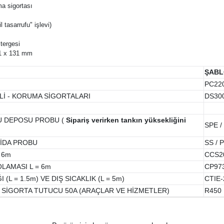
ma sigortası
l tasarrufu" işlevi)
stergesi
181 x 131 mm
ŞAB
PC22
Lİ - KORUMA SİGORTALARI
DS30
U DEPOSU PROBU (
Sipariş verirken tankın yüksekliğini
SPE / 
VİDA PROBU
SS / 
 6m
CCS2
LAMASI L = 6m
CP97
(L = 1.5m) VE DIŞ SICAKLIK (L = 5m)
CTIE-
+ SİGORTA TUTUCU 50A (ARAÇLAR VE HİZMETLER)
R450