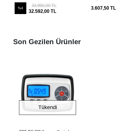
33.950,00 TL
3.607,50 TL
%4
32.592,00 TL
Son Gezilen Ürünler
Tükendi
Stokta Yok