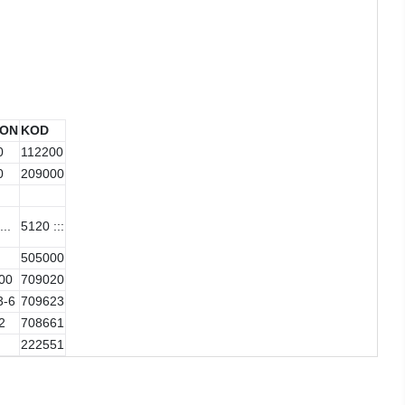
LON
KOD
0
112200
0
209000
...
5120 :::
P
505000
00
709020
3-6
709623
2
708661
222551