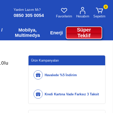
0
Yardım Lazım Mı?
0850 305 0054
Favorilerim
Hesabım
Sepetim
Süper
 /
Mobilya,
Enerji
Multimedya
Teklif
Ürün Kampanyaları
10lu
Havalede %5 İndirim
Kredi Kartına Vade Farksız 3 Taksit