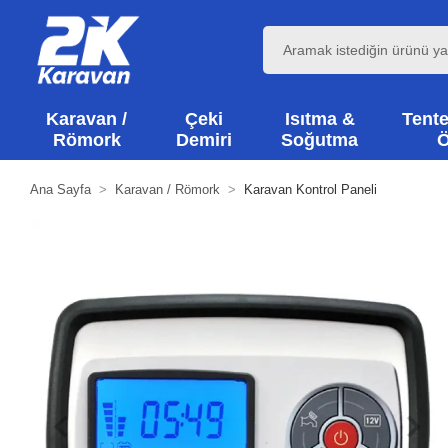
Karavan /
Çeki
Isıtma &
Tente
Römork
Demiri
Soğutma
Ö
Ana Sayfa
Karavan / Römork
Karavan Kontrol Paneli