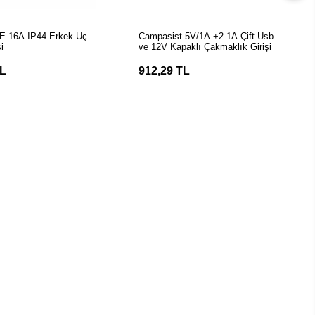
EPETE EKLE
SEPETE EKLE
 16A IP44 Erkek Uç
Campasist 5V/1A +2.1A Çift Usb
şi
ve 12V Kapaklı Çakmaklık Girişi
TL
912,29 TL