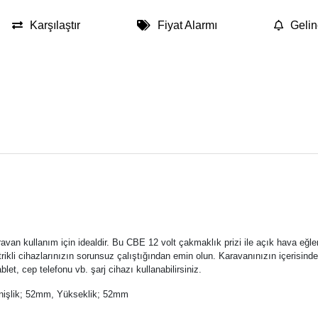
Karşılaştır
Fiyat Alarmı
Gelin
van kullanım için idealdir. Bu CBE 12 volt çakmaklık prizi ile açık hava eğl
trikli cihazlarınızın sorunsuz çalıştığından emin olun. Karavanınızın içerisin
blet, cep telefonu vb. şarj cihazı kullanabilirsiniz.
enişlik; 52mm, Yükseklik; 52mm