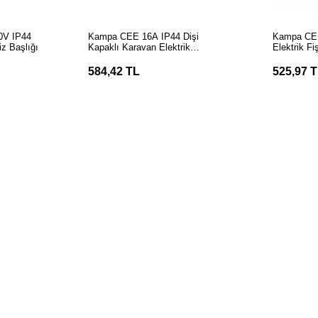
LE
SEPETE EKLE
S
0V IP44
Kampa CEE 16A IP44 Dişi
Kampa CEE
iz Başlığı
Kapaklı Karavan Elektrik
Elektrik Fi
Bağlantı Fişi
584,42 TL
525,97 