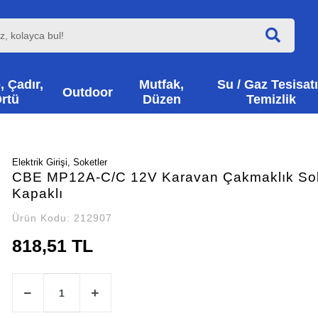
, Çadır,
Mutfak,
Su / Gaz Tesisatı
Outdoor
rtü
Düzen
Temizlik
Elektrik Girişi, Soketler
CBE MP12A-C/C 12V Karavan Çakmaklık Sok
Kapaklı
Ürün Kodu:
212907
818,51 TL