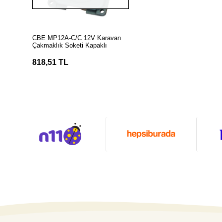
Stokta Yok
CBE MP12A-C/C 12V Karavan
Çakmaklık Soketi Kapaklı
818,51 TL