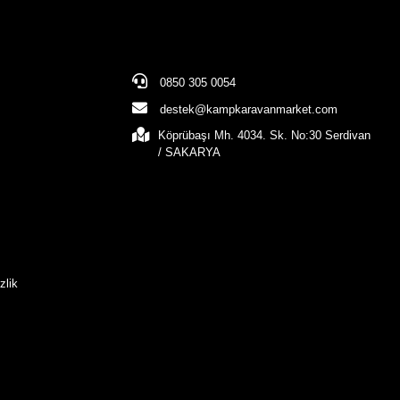
0850 305 0054
destek@kampkaravanmarket.com
Köprübaşı Mh. 4034. Sk. No:30 Serdivan
/ SAKARYA
zlik