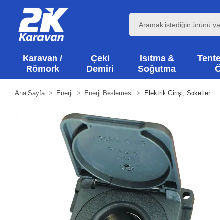
Karavan /
Çeki
Isıtma &
Tente
Römork
Demiri
Soğutma
Ö
Ana Sayfa
Enerji
Enerji Beslemesi
Elektrik Girişi, Soketler