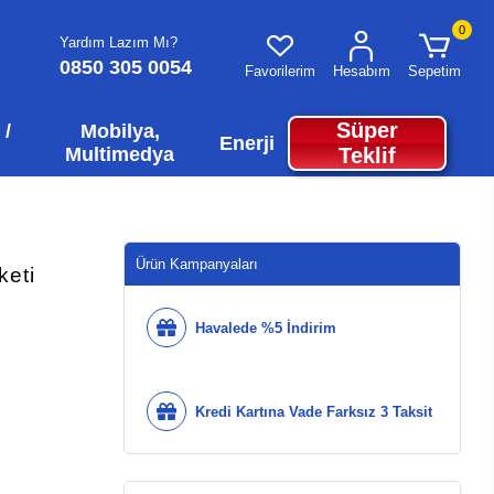
0
Yardım Lazım Mı?
0850 305 0054
Favorilerim
Hesabım
Sepetim
Süper
 /
Mobilya,
Enerji
Multimedya
Teklif
Ürün Kampanyaları
eti
Havalede %5 İndirim
Kredi Kartına Vade Farksız 3 Taksit