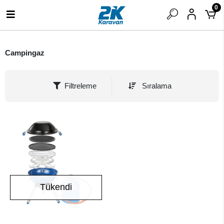
0
Campingaz
Filtreleme
Sıralama
Tükendi
Stokta Yok