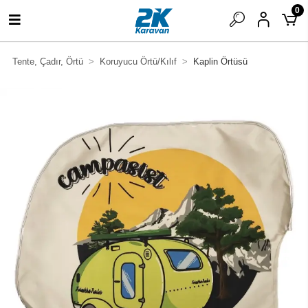
0
Tente, Çadır, Örtü
Koruyucu Örtü/Kılıf
Kaplin Örtüsü