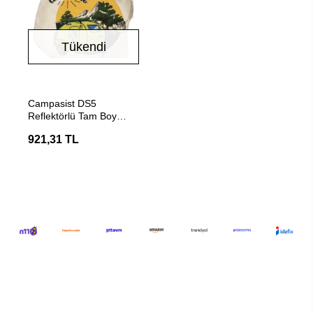
Tükendi
Stokta Yok
Campasist DS5
Reflektörlü Tam Boy
Karavan Kaplin
921,31 TL
Koruyucu Örtü