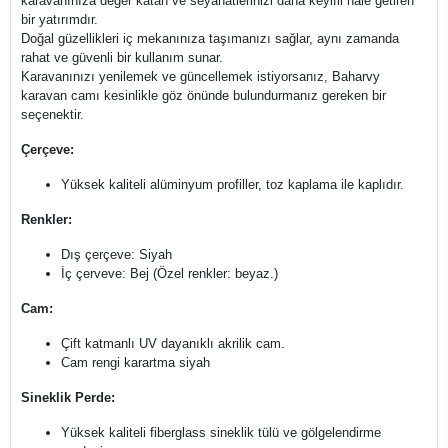
karavanınıza değer katan ve seyahatlerinizi daha keyifli hale getiren
bir yatırımdır.
Doğal güzellikleri iç mekanınıza taşımanızı sağlar, aynı zamanda
rahat ve güvenli bir kullanım sunar.
Karavanınızı yenilemek ve güncellemek istiyorsanız, Baharvy
karavan camı kesinlikle göz önünde bulundurmanız gereken bir
seçenektir.
Çerçeve:
Yüksek kaliteli alüminyum profiller, toz kaplama ile kaplıdır.
Renkler:
Dış çerçeve: Siyah
İç çerveve: Bej (Özel renkler: beyaz.)
Cam:
Çift katmanlı UV dayanıklı akrilik cam.
Cam rengi karartma siyah
Sineklik Perde:
Yüksek kaliteli fiberglass sineklik tülü ve gölgelendirme