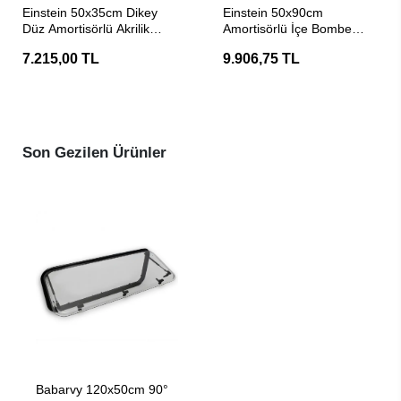
SEPETE EKLE
SEPETE EKLE
Einstein 50x35cm Dikey
Einstein 50x90cm
Düz Amortisörlü Akrilik
Amortisörlü İçe Bombe
Karavan Camı / Pencere
Akrilik Karavan Camı /
7.215,00 TL
9.906,75 TL
Pencere
Son Gezilen Ürünler
SEPETE EKLE
Babarvy 120x50cm 90°