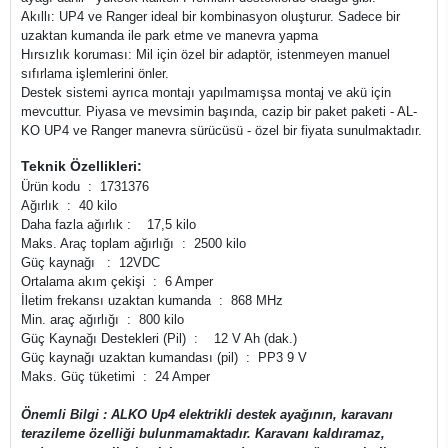
Akıllı: UP4 ve Ranger ideal bir kombinasyon oluşturur. Sadece bir
uzaktan kumanda ile park etme ve manevra yapma
Hırsızlık koruması: Mil için özel bir adaptör, istenmeyen manuel
sıfırlama işlemlerini önler.
Destek sistemi ayrıca montajı yapılmamışsa montaj ve akü için
mevcuttur. Piyasa ve mevsimin başında, cazip bir paket paketi - AL-
KO UP4 ve Ranger manevra sürücüsü - özel bir fiyata sunulmaktadır.
Teknik Özellikleri:
Ürün kodu : 1731376
Ağırlık : 40 kilo
Daha fazla ağırlık : 17,5 kilo
Maks. Araç toplam ağırlığı : 2500 kilo
Güç kaynağı : 12VDC
Ortalama akım çekişi : 6 Amper
İletim frekansı uzaktan kumanda : 868 MHz
Min. araç ağırlığı : 800 kilo
Güç Kaynağı Destekleri (Pil) : 12 V Ah (dak.)
Güç kaynağı uzaktan kumandası (pil) : PP3 9 V
Maks. Güç tüketimi : 24 Amper
Önemli Bilgi : ALKO Up4 elektrikli destek ayağının, karavanı
terazileme özelliği bulunmamaktadır. Karavanı kaldıramaz,