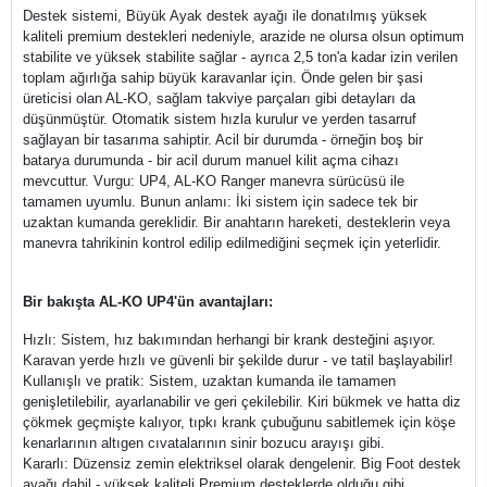
Destek sistemi, Büyük Ayak destek ayağı ile donatılmış yüksek
kaliteli premium destekleri nedeniyle, arazide ne olursa olsun optimum
stabilite ve yüksek stabilite sağlar - ayrıca 2,5 ton'a kadar izin verilen
toplam ağırlığa sahip büyük karavanlar için. Önde gelen bir şasi
üreticisi olan AL-KO, sağlam takviye parçaları gibi detayları da
düşünmüştür. Otomatik sistem hızla kurulur ve yerden tasarruf
sağlayan bir tasarıma sahiptir. Acil bir durumda - örneğin boş bir
batarya durumunda - bir acil durum manuel kilit açma cihazı
mevcuttur. Vurgu: UP4, AL-KO Ranger manevra sürücüsü ile
tamamen uyumlu. Bunun anlamı: İki sistem için sadece tek bir
uzaktan kumanda gereklidir. Bir anahtarın hareketi, desteklerin veya
manevra tahrikinin kontrol edilip edilmediğini seçmek için yeterlidir.
Bir bakışta AL-KO UP4'ün avantajları:
Hızlı: Sistem, hız bakımından herhangi bir krank desteğini aşıyor.
Karavan yerde hızlı ve güvenli bir şekilde durur - ve tatil başlayabilir!
Kullanışlı ve pratik: Sistem, uzaktan kumanda ile tamamen
genişletilebilir, ayarlanabilir ve geri çekilebilir. Kiri bükmek ve hatta diz
çökmek geçmişte kalıyor, tıpkı krank çubuğunu sabitlemek için köşe
kenarlarının altıgen cıvatalarının sinir bozucu arayışı gibi.
Kararlı: Düzensiz zemin elektriksel olarak dengelenir. Big Foot destek
ayağı dahil - yüksek kaliteli Premium desteklerde olduğu gibi.