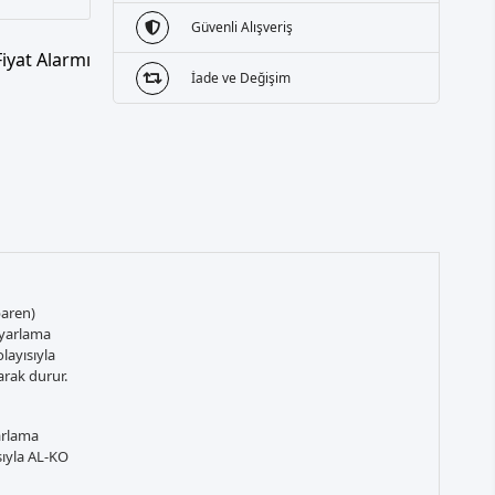
Güvenli Alışveriş
Fiyat Alarmı
İade ve Değişim
baren)
 ayarlama
layısıyla
arak durur.
arlama
ısıyla AL-KO