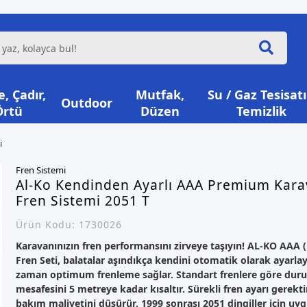
, Çadır,
Mutfak,
Su / Gaz Tesisatı
Outdoor
Örtü
Düzen
Temizlik
i
Fren Sistemi
Al-Ko Kendinden Ayarlı AAA Premium Kar
Fren Sistemi 2051 T
Ürün Kodu:
1730026
Karavanınızın fren performansını zirveye taşıyın! AL-KO AAA
Fren Seti, balatalar aşındıkça kendini otomatik olarak ayarla
zaman optimum frenleme sağlar. Standart frenlere göre duru
mesafesini 5 metreye kadar kısaltır. Sürekli fren ayarı gerekt
bakım maliyetini düşürür. 1999 sonrası 2051 dingiller için uyg