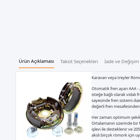
Ürün Açıklaması
Taksit Seçenekleri
İade ve Değişim
Karavan veya treyler Römo
Otomatik fren ayarı AAA - A
isteğe bağlı olarak vidalı 
sayesinde fren sistemi da
değerli fren mesafesinden
Her zaman optimum şekild
Ortalamanın üzerinde bir 
işlevi ile desteklenir ve 20
akslı birçok römork için uy