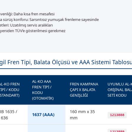
venliği: Daha kısa fren mesafesi
la sürüş konforu: Sarsıntısız yumuşak frenleme sayesinde
eri: Uzatılmış servis aralıkları
yeniden TÜV’e gösterilmesi gerekmez
il Fren Tipi, Balata Ölçüsü ve AAA Sistemi Tablos
AL-KO AAA
AL-KO FREN
FREN KAMPANA
UYUMLU AL-
FREN TIPI /
TIPI / KODU
ÇAPI X BALATA
ORIJINAL BAL
KODU
(STANDART)
GENIŞLIĞI
SETI KODU
(OTOMATIK)
RB 1635 /
160 mm x 35
1637 (AAA)
1213888
1636
mm