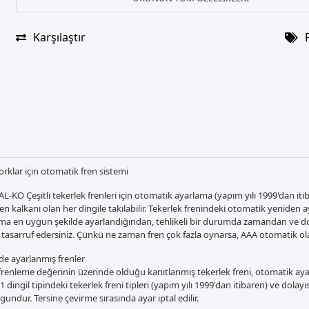
Karşılaştır
rklar için otomatik fren sistemi
L-KO Çeşitli tekerlek frenleri için otomatik ayarlama (yapım yılı 1999'dan iti
fren kalkanı olan her dingile takılabilir. Tekerlek frenindeki otomatik yeniden
ima en uygun şekilde ayarlandığından, tehlikeli bir durumda zamandan ve do
 tasarruf edersiniz. Çünkü ne zaman fren çok fazla oynarsa, AAA otomatik ol
e ayarlanmış frenler
frenleme değerinin üzerinde olduğu kanıtlanmış tekerlek freni, otomatik ay
51 dingil tipindeki tekerlek freni tipleri (yapım yılı 1999'dan itibaren) ve dolay
gundur. Tersine çevirme sırasında ayar iptal edilir.