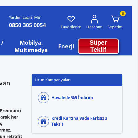
0
Yardım Lazım Mı?
0850 305 0054
Favorilerim
Hesabım
Sepetim
 /
Mobilya,
Süper
Enerji
Multimedya
Teklif
Ürün Kampanyaları
avan
Havalede %5 İndirim
 (Premium)
yarak her
Kredi Kartına Vade Farksız 3
ş
Taksit
irmez,
un retrofit