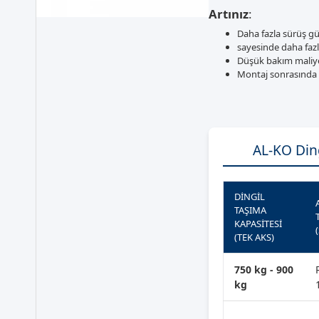
Artınız
:
Daha fazla sürüş gü
sayesinde daha faz
Düşük bakım maliyetl
Montaj sonrasında 
AL-KO Ding
DINGIL
TAŞIMA
KAPASITESI
(TEK AKS)
750 kg - 900
kg