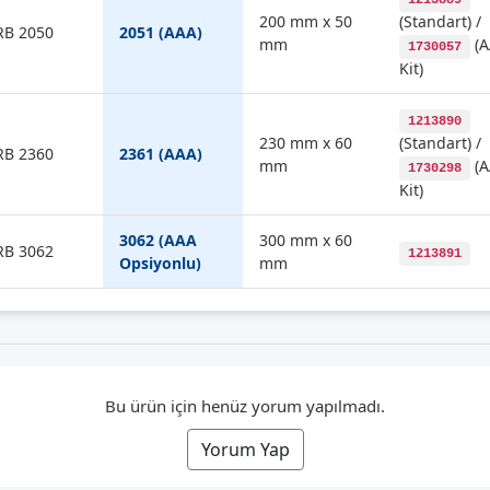
1213889
200 mm x 50
(Standart) /
RB 2050
2051 (AAA)
mm
(A
1730057
Kit)
1213890
230 mm x 60
(Standart) /
RB 2360
2361 (AAA)
mm
(A
1730298
Kit)
3062 (AAA
300 mm x 60
RB 3062
1213891
Opsiyonlu)
mm
Bu ürün için henüz yorum yapılmadı.
Yorum Yap