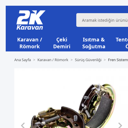
Karavan /
Çeki
Isıtma &
Tente
Römork
Demiri
Soğutma
Ana Sayfa
Karavan / Römork
Sürüş Güvenliği
Fren Sistem