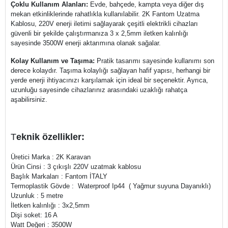
Çoklu Kullanım Alanları:
Evde, bahçede, kampta veya diğer dış
mekan etkinliklerinde rahatlıkla kullanılabilir. 2K Fantom Uzatma
Kablosu, 220V enerji iletimi sağlayarak çeşitli elektrikli cihazları
güvenli bir şekilde çalıştırmanıza 3 x 2,5mm iletken kalınlığı
sayesinde 3500W enerji aktarımına olanak sağalar.
Kolay Kullanım ve Taşıma:
Pratik tasarımı sayesinde kullanımı son
derece kolaydır. Taşıma kolaylığı sağlayan hafif yapısı, herhangi bir
yerde enerji ihtiyacınızı karşılamak için ideal bir seçenektir. Ayrıca,
uzunluğu sayesinde cihazlarınız arasındaki uzaklığı rahatça
aşabilirsiniz.
T
eknik özellikler:
Üretici Marka : 2K Karavan
Ürün Cinsi : 3 çıkışlı 220V uzatmak kablosu
Başlık Markaları : Fantom İTALY
Termoplastik Gövde : Waterproof Ip44 ( Yağmur suyuna Dayanıklı)
Uzunluk : 5 metre
İletken kalınlığı : 3x2,5mm
Dişi soket: 16 A
Watt Değeri : 3500W