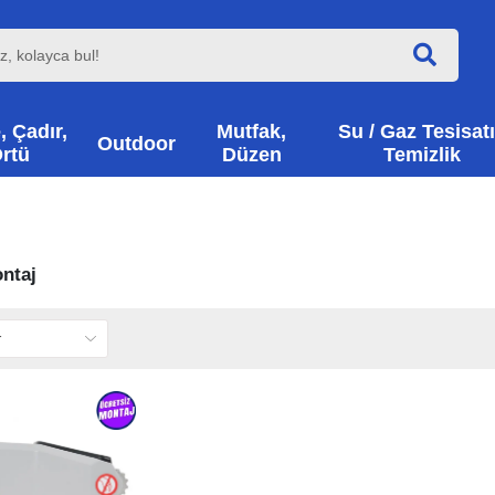
, Çadır,
Mutfak,
Su / Gaz Tesisatı
Outdoor
rtü
Düzen
Temizlik
ntaj