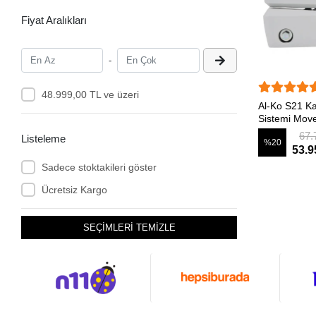
Fiyat Aralıkları
-
48.999,00 TL ve üzeri
SEP
Al-Ko S21 K
Sistemi Mov
67.
Listeleme
%20
53.9
Sadece stoktakileri göster
Ücretsiz Kargo
SEÇİMLERİ TEMİZLE