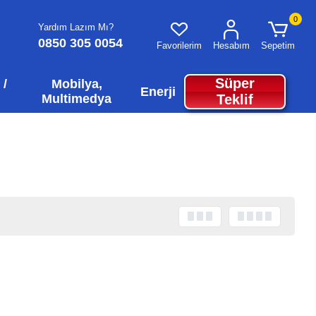
0
Yardım Lazım Mı?
0850 305 0054
Favorilerim
Hesabım
Sepetim
Süper
 /
Mobilya,
Enerji
Multimedya
Teklif