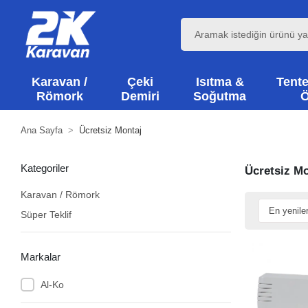
Karavan /
Çeki
Isıtma &
Tente
Römork
Demiri
Soğutma
Ö
Ana Sayfa
Ücretsiz Montaj
Kategoriler
Ücretsiz Mo
Karavan / Römork
Süper Teklif
Markalar
Al-Ko