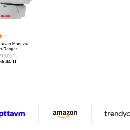
(3)
ETE EKLE
aravan Manevra
er/Ranger
710,00 TL
55,44 TL