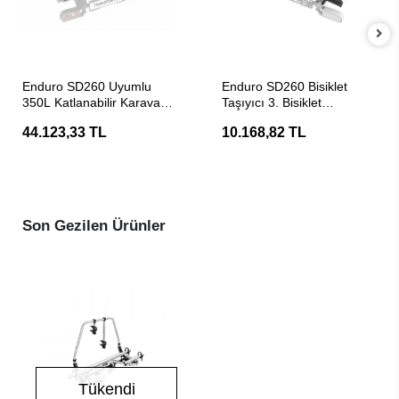
SEPETE EKLE
SEPETE EKLE
Enduro SD260 Uyumlu
Enduro SD260 Bisiklet
350L Katlanabilir Karavan
Taşıyıcı 3. Bisiklet
ve Araç Taşıma Kutusu
Genişletme Adaptörü
44.123,33 TL
10.168,82 TL
(Gümüş)
Son Gezilen Ürünler
Tükendi