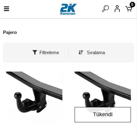
0
Pajero
Filtreleme
Sıralama
Tükendi
SEPETE EKLE
Stokta Yok