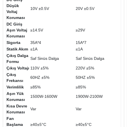
Düşük
10V ±0.5V
20V ±0.5V
Voltaj
Koruması
DC Giriş
Aşırı Voltaj
≥14.5V
≥29V
Koruması
Sigorta
35A*4
15A*7
Statik Akım
≤1A
≤1A
Çıkış Dalga
Saf Sinüs Dalga
Saf Sinüs Dalga
Formu
Çıkış Voltajı
110V ±5%
220V ±5%
Çıkış
60HZ ±5%
50HZ ±5%
Frekansı
Verimlilik
≥85%
≥85%
Aşırı Yük
1500W-1600W
1900W-2100W
Koruması
Kısa Devre
Var
Var
Koruması
Fan
Başlama
≥40±5°C
≥40±5°C