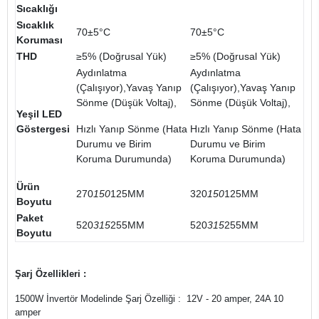
Sıcaklığı
Sıcaklık
70±5°C
70±5°C
Koruması
THD
≥5% (Doğrusal Yük)
≥5% (Doğrusal Yük)
Aydınlatma
Aydınlatma
(Çalışıyor),Yavaş Yanıp
(Çalışıyor),Yavaş Yanıp
Sönme (Düşük Voltaj),
Sönme (Düşük Voltaj),
Yeşil LED
Göstergesi
Hızlı Yanıp Sönme (Hata
Hızlı Yanıp Sönme (Hata
Durumu ve Birim
Durumu ve Birim
Koruma Durumunda)
Koruma Durumunda)
Ürün
270
150
125MM
320
150
125MM
Boyutu
Paket
520
315
255MM
520
315
255MM
Boyutu
Şarj Özellikleri :
1500W İnvertör Modelinde Şarj Özelliği : 12V - 20 amper, 24A 10
amper