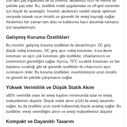
20A akü şarj kapasitesi ile bu invertör, akülerinizi hızlı ve verimli bir
şekilde şarj eder. Bu, özellikle mobil uygulamalar ve off-grid sistemler
için büyük bir avantajdır. İnvertör, akülerinizi sürekli olarak optimum
seviyede tutarak uzun ömürlü ve güvenilir bir enerji kaynağı sağlar.
Akülerinizi her zaman tam dolu ve kullanıma hazır durumda tutmanız
için tasarlanmıştır.
Gelişmiş Koruma Özellikleri
Bu invertör, gelişmiş koruma özellikleri ile donatılmıştır. DC giriş
düşük voltaj koruması, DC giriş aşırı voltaj koruması, kısa devre
koruması ve aşırı yük koruması gibi özellikler, cihazlarınızın ve
sisteminizin güvenliğini sağlar. Ayrıca, 70°C sıcaklık koruması ve fan
başlama sıcaklığı gibi ek güvenlik özellikleri ile cihazınızın aşırı
ısınmasını önler. Bu koruma özellikleri, invertörünüzün uzun ömürlü
ve güvenli bir şekilde çalışmasını sağlar.
Yüksek Verimlilik ve Düşük Statik Akım
≥85% verimlilik oranı ile enerji kaybını minimumda tutar ve enerji
maliyetlerinizi düşürür. Düşük statik akım (≤1A) ile enerji tasarrufu
sağlar, bu da özellikle uzun süreli kullanımda büyük avantaj sağlar. Bu
özellikler, enerji verimliliğini artırır ve enerji maliyetlerinizi düşürür.
Kompakt ve Dayanıklı Tasarım