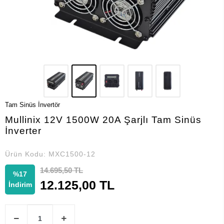
Tam Sinüs İnvertör
Mullinix 12V 1500W 20A Şarjlı Tam Sinüs
İnverter
Ürün Kodu:
MXC1500-12
14.695,50 TL
%17
12.125,00 TL
İndirim