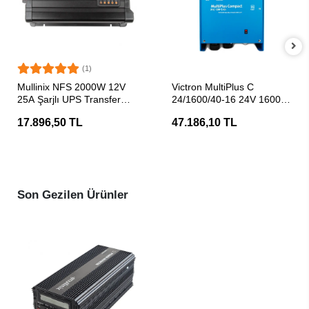
(1)
SEPETE EKLE
SEPETE EKLE
Mullinix NFS 2000W 12V
Victron MultiPlus C
25A Şarjlı UPS Transfer
24/1600/40-16 24V 1600W
Switchli Tam Sinüs İnvertör
Transferli Şarjlı Tam Sinüs
17.896,50 TL
47.186,10 TL
İnvertör
Son Gezilen Ürünler