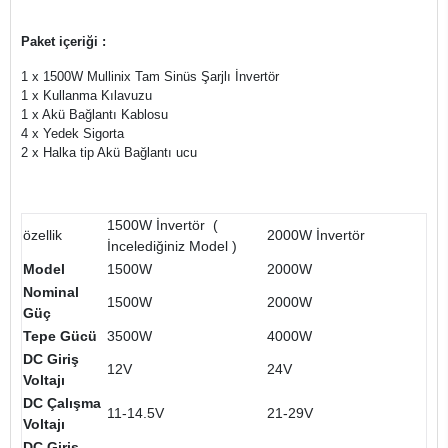
Paket içeriği :
1 x 1500W Mullinix Tam Sinüs Şarjlı İnvertör
1 x Kullanma Kılavuzu
1 x Akü Bağlantı Kablosu
4 x Yedek Sigorta
2 x Halka tip Akü Bağlantı ucu
1500W İnvertör (
özellik
2000W İnvertör
İncelediğiniz Model )
Model
1500W
2000W
Nominal
1500W
2000W
Güç
Tepe Gücü
3500W
4000W
DC Giriş
12V
24V
Voltajı
DC Çalışma
11-14.5V
21-29V
Voltajı
DC Giriş