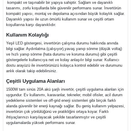
kompakt ve taşınabilir bir yapıya sahiptir. Sağlam ve dayanıklı
tasarımı, zorlu koşullarda bile güvenilir performans sunar. İnvertörün
kompakt yapısı, montaj ve depolama açısından büyük kolaylık sağlar.
Dayanıklı yapısı ile uzun ömürlü kullanım sunar ve çeşitli ortam
koşullarına karşı dayanıklıdır.
Kullanım Kolaylığı
Yeşil LED göstergesi, invertörün çalışma durumu hakkında anında
bilgi sağlar. Aydınlatma (çalışıyor),yavaş yanıp sönme (düşük voltaj)
ve hızlı yanıp sönme (hata durumu ve koruma durumu) gibi çeşitli
göstergelerle kullanıcıya net ve kolay anlaşılır bilgi sunar. Kullanıcı
dostu arayüzü ile invertörünüzü kolayca kontrol edebilir ve durumunu
anlık olarak takip edebilirsiniz.
Çeşitli Uygulama Alanları
1500W tam sinüs 20A akü şarjlı invertör, çeşitli uygulama alanları için
uygundur. Ev kullanımı, karavanlar, tekneler, mobil ofisler, acil durum
yedekleme sistemleri ve off-grid enerji sistemleri gibi birçok farklı
alanda güvenilir bir enerji kaynağı sağlar. Bu geniş kullanım yelpazesi,
invertörün çok yönlülüğünü ve pratikliğini ortaya koyar. Farklı
ihtiyaçlarınızı karşılayacak şekilde tasarlanmıştır ve çeşitli
uygulamalarda yüksek performans sunar.