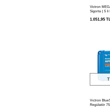
Victron MEG
Sigorta ( 5 li
1.051,95 T
T
Vıctron Blu
Regülatör 7