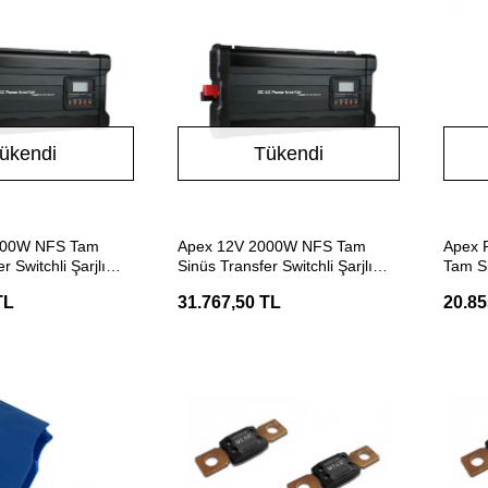
ükendi
Tükendi
Stokta Yok
Stokta Yok
500W NFS Tam
Apex 12V 2000W NFS Tam
Apex 
r Switchli Şarjlı
Sinüs Transfer Switchli Şarjlı
Tam Si
İnverter
TL
31.767,50 TL
20.85