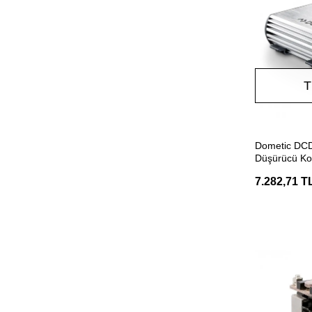
T
Dometic DCD
Düşürücü Ko
7.282,71 T