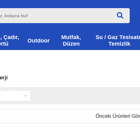
, Çadır,
Mutfak,
Su / Gaz Tesisatı
Outdoor
rtü
Düzen
Temizlik
rji
Önceki Ürünleri Gös