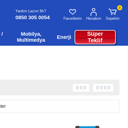
0
Yardım Lazım Mı?
0850 305 0054
Favorilerim
Hesabım
Sepetim
Süper
 /
Mobilya,
Enerji
Multimedya
Teklif
ter