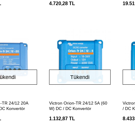
L
4.720,28 TL
19.51
ükendi
Tükendi
Stokta Yok
Stokta Yok
n-TR 24/12 20A
Victron Orion-TR 24/12 5A (60
Victr
DC Konvertör
W) DC / DC Konvertör
/ DC K
L
1.132,87 TL
8.433