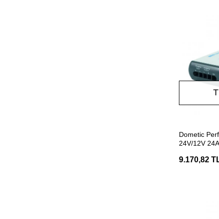
T
Dometic PerfectPower 8024
24V/12V 24A
9.170,82 T