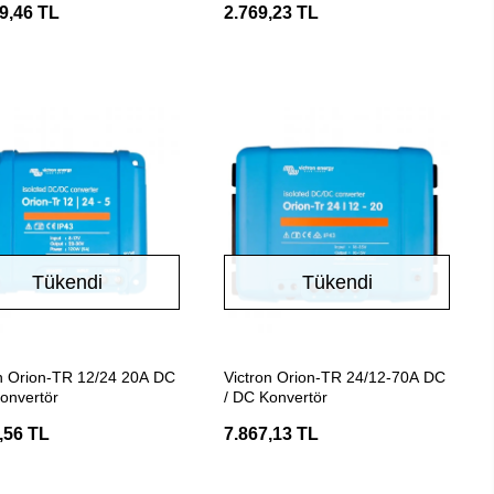
9,46 TL
2.769,23 TL
Tükendi
Tükendi
Stokta Yok
Stokta Yok
on Orion-TR 12/24 20A DC
Victron Orion-TR 24/12-70A DC
onvertör
/ DC Konvertör
,56 TL
7.867,13 TL