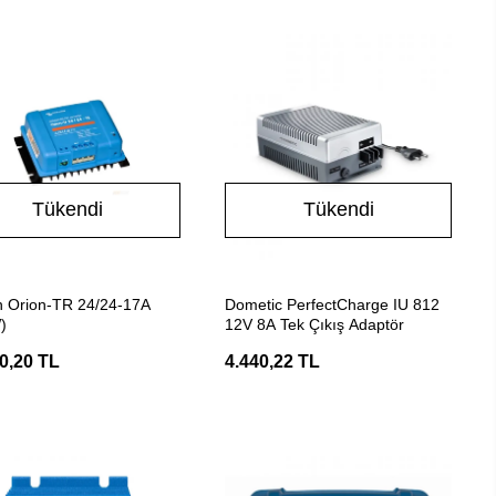
Tükendi
Tükendi
Stokta Yok
Stokta Yok
n Orion-TR 24/24-17A
Dometic PerfectCharge IU 812
)
12V 8A Tek Çıkış Adaptör
0,20 TL
4.440,22 TL