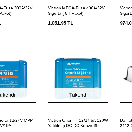
Stokta Yok
Stokta Yok
A-Fuse 300A/32V
Victron MEGA-Fuse 400A/32V
Victr
 Paket)
Sigorta ( 5 li Paket)
Sigorta
L
1.051,95 TL
974,0
ükendi
Tükendi
Stokta Yok
Stokta Yok
eSolar 12/24V MPPT
Victron Orion-Tr 12/24 5A 120W
Domet
5V/10A
Yalıtılmış DC-DC Konvertör
2412-
Konve