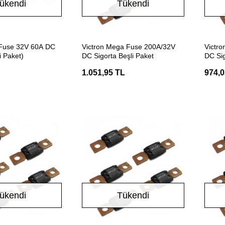
ükendi
Tükendi
Stokta Yok
Stokta Yok
i Fuse 32V 60A DC
Victron Mega Fuse 200A/32V
Victr
i Paket)
DC Sigorta Beşli Paket
DC Sig
1.051,95 TL
974,0
ükendi
Tükendi