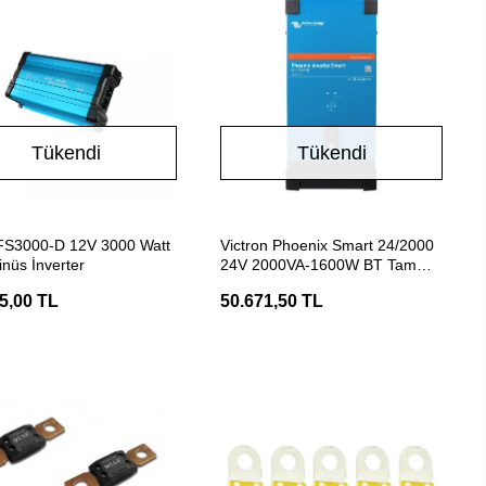
Tükendi
Tükendi
Stokta Yok
Stokta Yok
FS3000-D 12V 3000 Watt
Victron Phoenix Smart 24/2000
nüs İnverter
24V 2000VA-1600W BT Tam
Sinüs İnvertör
5,00 TL
50.671,50 TL