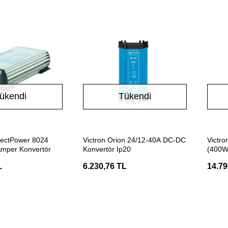
ükendi
Tükendi
Stokta Yok
Stokta Yok
Victron Orion 24/12-40A DC-DC
Victro
mper Konvertör
Konvertör Ip20
(400W
L
6.230,76 TL
14.79