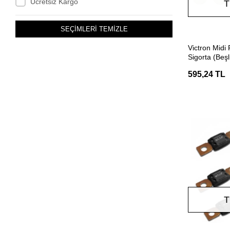
Ücretsiz Kargo
T
SEÇİMLERİ TEMİZLE
Victron Mid
Sigorta (Beşl
595,24 TL
T