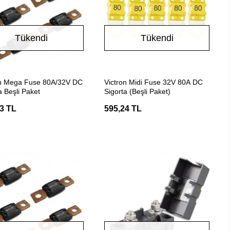
Tükendi
Tükendi
Stokta Yok
Stokta Yok
on Mega Fuse 80A/32V DC
Victron Midi Fuse 32V 80A DC
a Beşli Paket
Sigorta (Beşli Paket)
3 TL
595,24 TL