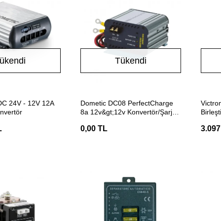
ükendi
Tükendi
Stokta Yok
Stokta Yok
C 24V - 12V 12A
Dometic DC08 PerfectCharge
Victro
nvertör
8a 12v&gt;12v Konvertör/Şarj
Birleşti
Edici
L
0,00 TL
3.097