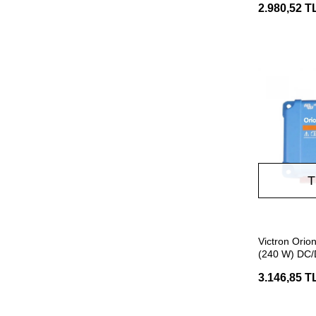
2.980,52 T
T
Victron Orio
(240 W) DC/
3.146,85 T