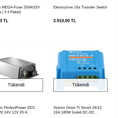
Stokta Yok
Stokta Yok
on MEGA-Fuse 250A/32V
Electrozirve 10a Transfer Switch
 ( 5 li Paket)
3 TL
2.910,00 TL
Tükendi
Tükendi
Stokta Yok
Stokta Yok
ic PerfectPower DCC
Victron Orion-Tr Smart 24/12
20 24V 12V 20 A
15A 180W İzoleli DC-DC
rtör
Konvertör