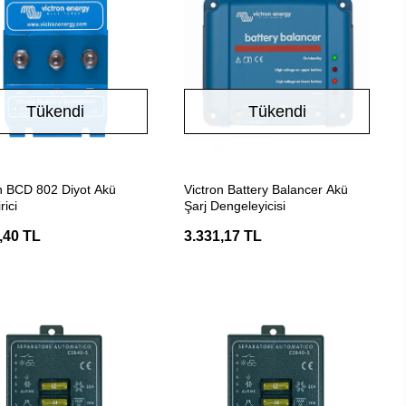
Tükendi
Tükendi
Stokta Yok
Stokta Yok
n BCD 802 Diyot Akü
Victron Battery Balancer Akü
rici
Şarj Dengeleyicisi
,40 TL
3.331,17 TL