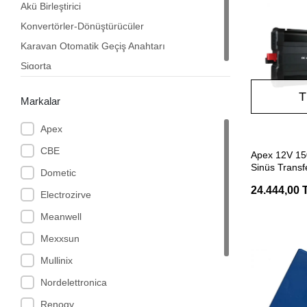
Akü Birleştirici
Konvertörler-Dönüştürücüler
Karavan Otomatik Geçiş Anahtarı
Sigorta
T
Markalar
Apex
CBE
Apex 12V 1
Sinüs Transfe
Dometic
İnverter
24.444,00 
Electrozirve
Meanwell
Mexxsun
Mullinix
Nordelettronica
Renogy