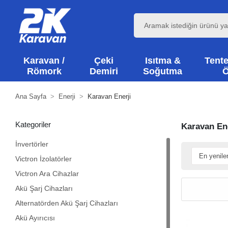
Karavan /
Çeki
Isıtma &
Tente
Römork
Demiri
Soğutma
Ö
Ana Sayfa
Enerji
Karavan Enerji
Kategoriler
Karavan Ene
İnvertörler
Victron İzolatörler
Victron Ara Cihazlar
Akü Şarj Cihazları
Alternatörden Akü Şarj Cihazları
Akü Ayırıcısı