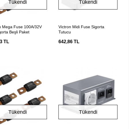
Tükendi
Tükendi
Stokta Yok
Stokta Yok
on Mega Fuse 100A/32V
Victron Midi Fuse Sigorta
orta Beşli Paket
Tutucu
3 TL
642,86 TL
Tükendi
Tükendi