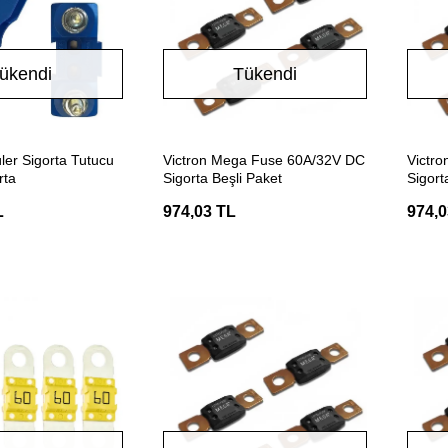
ükendi
Tükendi
Stokta Yok
Stokta Yok
ler Sigorta Tutucu
Victron Mega Fuse 60A/32V DC
Victr
rta
Sigorta Beşli Paket
Sigort
L
974,03 TL
974,0