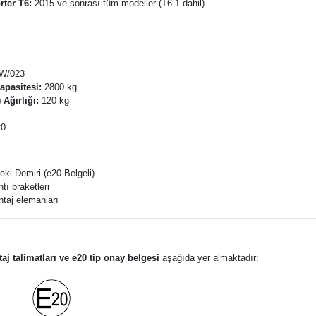
ter T6:
2015 ve sonrası tüm modeller (T6.1 dahil).
W/023
pasitesi:
2800 kg
 Ağırlığı:
120 kg
20
ki Demiri (e20 Belgeli)
tı braketleri
taj elemanları
taj talimatları ve e20 tip onay belgesi
aşağıda yer almaktadır: