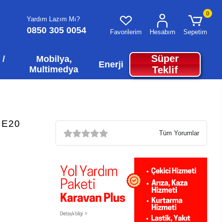
0
Yardım Lazım Mı?
0850 305 0054
Favorilerim
Hesabım
Sepetim
Süper
 /
Mobilya,
Enerji
Multimedya
Teklif
- E20
Tüm Yorumlar