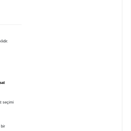
lidir.
sat
at seçimi
 bir