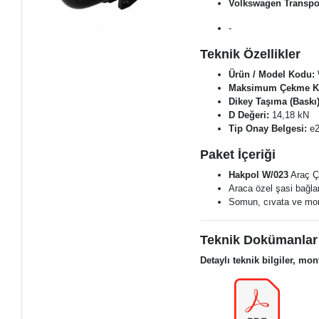
Volkswagen Transpor
-
Teknik Özellikler
Ürün / Model Kodu:
Maksimum Çekme Ka
Dikey Taşıma (Baskı)
D Değeri:
14,18 kN
Tip Onay Belgesi:
e
Paket İçeriği
Hakpol W/023
Araç Çe
Araca özel şasi bağlan
Somun, cıvata ve mon
Teknik Dokümanlar
Detaylı teknik bilgiler, mon