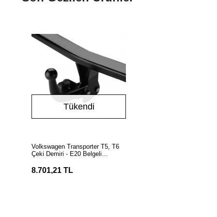
Tükendi
Stokta Yok
Volkswagen Transporter T5, T6
Çeki Demiri - E20 Belgeli
(Hakpol)
8.701,21 TL