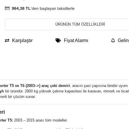
964,38 TL
'den başlayan taksitlerle
ÜRÜNÜN TÜM ÖZELLİKLERİ
Karşılaştır
Fiyat Alarmı
Gelin
rter T5 ve T6 (2003–>) araç çeki demiri
, aracın şasi yapısına birebir uyu
ylı
bir üründür. 2800 kg yüksek çekme kapasitesi ile karavan, römork ve ticar
venli bir çözüm sunar.
ri
ter T5:
2003 – 2015 arası tüm modeller.