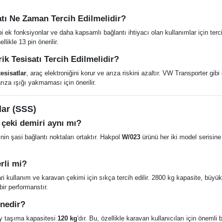
satı Ne Zaman Tercih Edilmelidir?
bi ek fonksiyonlar ve daha kapsamlı bağlantı ihtiyacı olan kullanımlar için tercih
llikle 13 pin önerilir.
ik Tesisatı Tercih Edilmelidir?
esisatlar
, araç elektroniğini korur ve arıza riskini azaltır. VW Transporter gibi
ıza ışığı yakmaması için önerilir.
lar (SSS)
çeki demiri aynı mı?
in şasi bağlantı noktaları ortaktır. Hakpol
W/023
ürünü her iki model serisin
rli mi?
cari kullanım ve karavan çekimi için sıkça tercih edilir. 2800 kg kapasite, büyü
bir performanstır.
 nedir?
y taşıma kapasitesi
120 kg
'dır. Bu, özellikle karavan kullanıcıları için önemli b