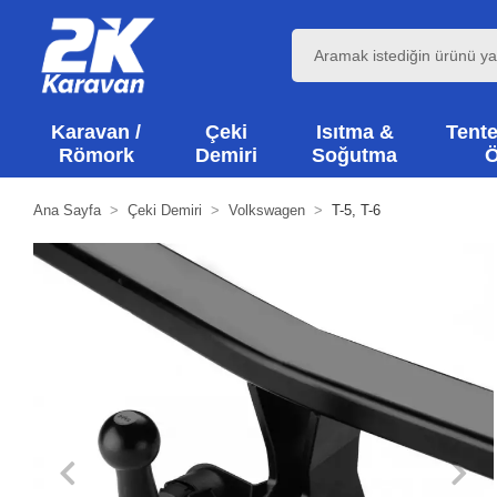
Karavan /
Çeki
Isıtma &
Tente
Römork
Demiri
Soğutma
Ö
Ana Sayfa
Çeki Demiri
Volkswagen
T-5, T-6