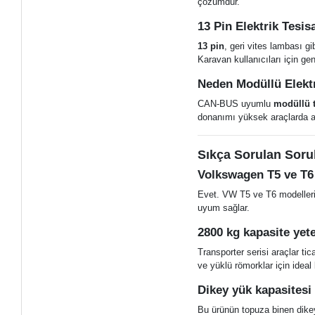
çözümdür.
13 Pin Elektrik Tesi
13 pin
, geri vites lambası gi
Karavan kullanıcıları için gene
Neden Modüllü Elektr
CAN-BUS uyumlu
modüllü t
donanımı yüksek araçlarda ar
Sıkça Sorulan Soru
Volkswagen T5 ve T6 
Evet. VW T5 ve T6 modellerin
uyum sağlar.
2800 kg kapasite yete
Transporter serisi araçlar ti
ve yüklü römorklar için ideal 
Dikey yük kapasitesi
Bu ürünün topuza binen dike