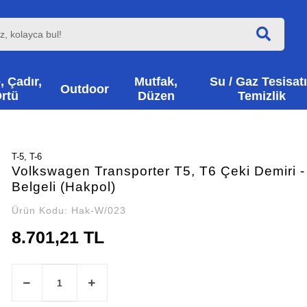
, Çadır,
Mutfak,
Su / Gaz Tesisatı
Outdoor
rtü
Düzen
Temizlik
T-5, T-6
Volkswagen Transporter T5, T6 Çeki Demiri 
Belgeli (Hakpol)
Ürün Kodu:
Hak-W/023
8.701,21 TL