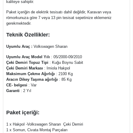
kaliteye sahiptir.
Paket içeriğin de elektrik tesisatı dahil değildir, Karavan veya
römorkunuza göre 7 veya 13 pin tesisat sepetinize eklemeniz
gerekmektedir.
Teknik Özellikler:
Uyumlu Araç :
Volkswagen Sharan
Uyumlu Araç Model Yılı
: 05/2000-09/2010
Çeki Demiri Topuz Tipi
: Kuğu Boynu Sabit
Çeki Demiri Markası
: Imiola Hakpol
Maksimum Çekme Ağırlığı
: 2100 Kg
Aracın Dikey Taşıma ağırlığı
: 85 Kg
CE- belgesi
: Var
Garanti
: 2 Yıl
Paket içeriği:
1 x Hakpol -Volkswagen Sharan Çeki Demiri
1 x Somun, Civata Montaj Parçaları