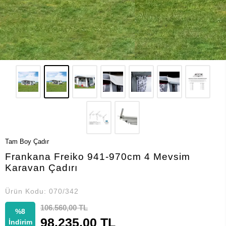
Tam Boy Çadır
Frankana Freiko 941-970cm 4 Mevsim
Karavan Çadırı
Ürün Kodu:
070/342
106.560,00 TL
%8
98.235,00 TL
İndirim