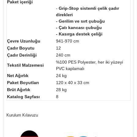
Paket içeriği
-
Grip-Stop sistemli çelik çadır
direkleri
- Gerilim ve sırt çubuğu
- Çatı kancası çubuğu
- Kasırga destek çeliği
Çevre Uzunluğu
941-970 cm
Çadır Boyutu
12
Çadır Derinliği
240 cm
%100 PES Polyester, her iki yüzeyi
Tekstil Malzemesi
PVC kaplamalı
Net Ağırlık
24 kg
Paket Boyutları
120 x 40 x 33 cm
Brüt Ağırlık
28 kg
Katalog Sayfası
8
Kurulum Kılavuzu