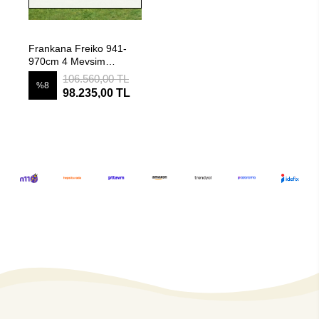
Stokta Yok
Frankana Freiko 941-
970cm 4 Mevsim
Karavan Çadırı
106.560,00 TL
%8
98.235,00 TL