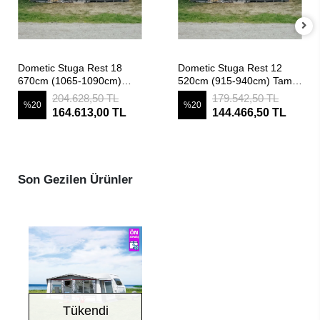
SEPETE EKLE
SEPETE EKLE
Dometic Stuga Rest 18
Dometic Stuga Rest 12
670cm (1065-1090cm)
520cm (915-940cm) Tam
Tam Kapama İskeletli,
Kapama İskeletli, Sezonluk
204.628,50 TL
179.542,50 TL
%20
%20
Sezonluk Karavan Çadırı
Karavan Çadırı
164.613,00 TL
144.466,50 TL
Son Gezilen Ürünler
Tükendi