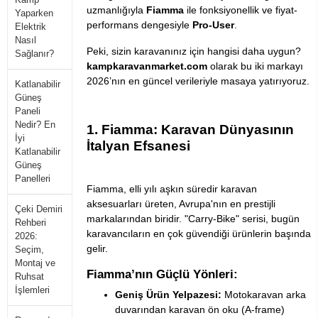
uzmanlığıyla
Fiamma
ile fonksiyonellik ve fiyat-
Yaparken
performans dengesiyle
Pro-User
.
Elektrik
Nasıl
Peki, sizin karavanınız için hangisi daha uygun?
Sağlanır?
kampkaravanmarket.com
olarak bu iki markayı
2026’nın en güncel verileriyle masaya yatırıyoruz.
Katlanabilir
Güneş
Paneli
Nedir? En
1. Fiamma: Karavan Dünyasının
İyi
İtalyan Efsanesi
Katlanabilir
Güneş
Panelleri
Fiamma, elli yılı aşkın süredir karavan
aksesuarları üreten, Avrupa'nın en prestijli
Çeki Demiri
markalarından biridir. "Carry-Bike" serisi, bugün
Rehberi
karavancıların en çok güvendiği ürünlerin başında
2026:
gelir.
Seçim,
Montaj ve
Fiamma’nın Güçlü Yönleri:
Ruhsat
İşlemleri
Geniş Ürün Yelpazesi:
Motokaravan arka
duvarından karavan ön oku (A-frame)