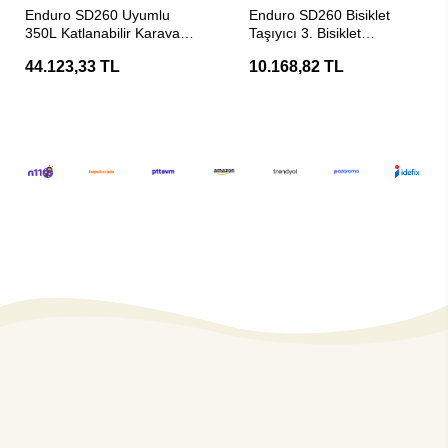
SEPETE EKLE
SEPETE EKLE
Enduro SD260 Uyumlu
Enduro SD260 Bisiklet
350L Katlanabilir Karavan
Taşıyıcı 3. Bisiklet
ve Araç Taşıma Kutusu
Genişletme Adaptörü
44.123,33 TL
10.168,82 TL
(Gümüş)