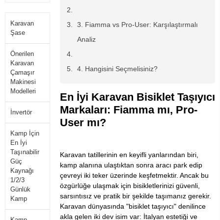
Karavan
3. Fiamma vs Pro-User: Karşılaştırmalı
Şase
Analiz
Önerilen
Karavan
4. Hangisini Seçmelisiniz?
Çamaşır
Makinesi
Modelleri
En İyi Karavan Bisiklet Taşıyıcı
Markaları: Fiamma mı, Pro-
İnvertör
User mı?
Kamp İçin
En İyi
Taşınabilir
Karavan tatillerinin en keyifli yanlarından biri,
Güç
kamp alanına ulaştıktan sonra aracı park edip
Kaynağı
çevreyi iki teker üzerinde keşfetmektir. Ancak bu
1/2/3
özgürlüğe ulaşmak için bisikletlerinizi güvenli,
Günlük
sarsıntısız ve pratik bir şekilde taşımanız gerekir.
Kamp
Karavan dünyasında "bisiklet taşıyıcı" denilince
akla gelen iki dev isim var: İtalyan estetiği ve
Kamp