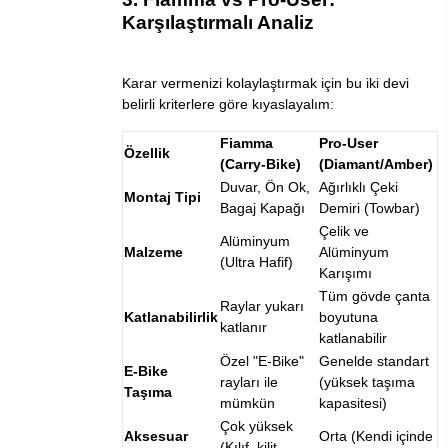
Karşılaştırmalı Analiz
Karar vermenizi kolaylaştırmak için bu iki devi
belirli kriterlere göre kıyaslayalım:
Fiamma
Pro-User
Özellik
(Carry-Bike)
(Diamant/Amber)
Duvar, Ön Ok,
Ağırlıklı Çeki
Montaj Tipi
Bagaj Kapağı
Demiri (Towbar)
Çelik ve
Alüminyum
Malzeme
Alüminyum
(Ultra Hafif)
Karışımı
Tüm gövde çanta
Raylar yukarı
Katlanabilirlik
boyutuna
katlanır
katlanabilir
Özel "E-Bike"
Genelde standart
E-Bike
rayları ile
(yüksek taşıma
Taşıma
mümkün
kapasitesi)
Çok yüksek
Aksesuar
Orta (Kendi içinde
(Kılıf, kilit,