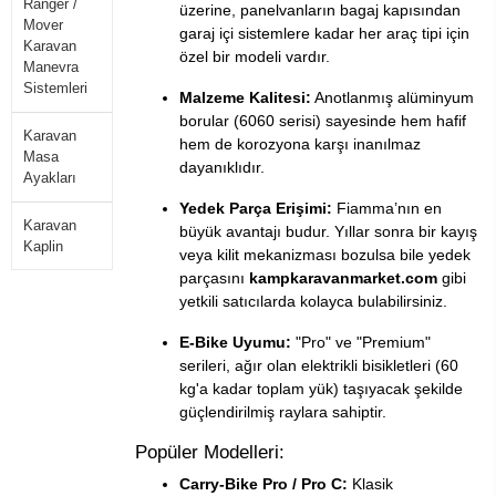
Ranger /
üzerine, panelvanların bagaj kapısından
Mover
garaj içi sistemlere kadar her araç tipi için
Karavan
özel bir modeli vardır.
Manevra
Sistemleri
Malzeme Kalitesi:
Anotlanmış alüminyum
borular (6060 serisi) sayesinde hem hafif
Karavan
hem de korozyona karşı inanılmaz
Masa
dayanıklıdır.
Ayakları
Yedek Parça Erişimi:
Fiamma’nın en
Karavan
büyük avantajı budur. Yıllar sonra bir kayış
Kaplin
veya kilit mekanizması bozulsa bile yedek
parçasını
kampkaravanmarket.com
gibi
yetkili satıcılarda kolayca bulabilirsiniz.
E-Bike Uyumu:
"Pro" ve "Premium"
serileri, ağır olan elektrikli bisikletleri (60
kg'a kadar toplam yük) taşıyacak şekilde
güçlendirilmiş raylara sahiptir.
Popüler Modelleri:
Carry-Bike Pro / Pro C:
Klasik