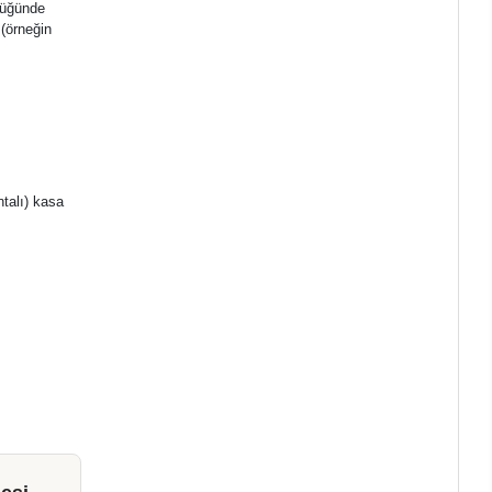
düğünde
 (örneğin
.
ntalı) kasa