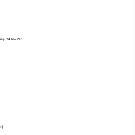
alışma süresi
t).