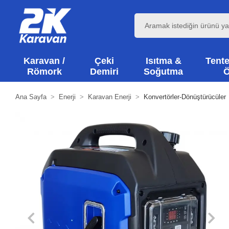
Karavan /
Çeki
Isıtma &
Tente
Römork
Demiri
Soğutma
Ö
Ana Sayfa
Enerji
Karavan Enerji
Konvertörler-Dönüştürücüler