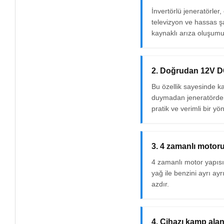
İnvertörlü jeneratörler
televizyon ve hassas şa
kaynaklı arıza oluşumu
2. Doğrudan 12V DC 
Bu özellik sayesinde k
duymadan jeneratörden g
pratik ve verimli bir yö
3. 4 zamanlı motoru
4 zamanlı motor yapısı,
yağ ile benzini ayrı a
azdır.
4. Cihazı kamp ala