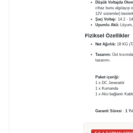
Düşük Voltajda Otoma
cihaz bunu algılayıp o
12V sistemler) beslerk
Şarj Voltajı
: 14.2 - 1
Uyumlu Akü:
Lityum,
Fiziksel Özellikler
Net Ağırlık:
18 KG
(T
Tasarım:
Üst kısımda 
tasarımı.
Paket içeriği:
1 x DC Jeneratör
1 x Kumanda
1 x Akü bağlantı Kab
Garanti Süresi
:
1 Yı