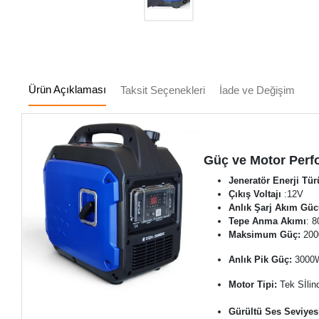
Ürün Açıklaması
Taksit Seçenekleri
İade ve Değişim
Güç ve Motor Perf
Jeneratör Enerji Tür
Çıkış Voltajı
:12V
Anlık Şarj Akım Güc
Tepe Anma Akımı
: 
Maksimum Güç:
20
Anlık Pik Güç:
300
Motor Tipi:
Tek Sİlin
Gürültü Ses Seviyes