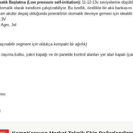
tik Başlatma (Low pressure self-initiation):
11-12-13v seviyelerine düşül
tomatik olarak kendisini çalıştırabiliyor. Bu özellik, özellikle bir akü bankasını
en aküler deşarj olduğunda jeneratörün otomatik devreye girmesi için idealdir
4.3V
 Agm, Jel
aşınabilir segment için oldukça kompakt bir ağırlık)
taşıma kulbu, yakıt kapağı ve ön panelde kontrol alanları yer alan kapalı (ça
losu
l