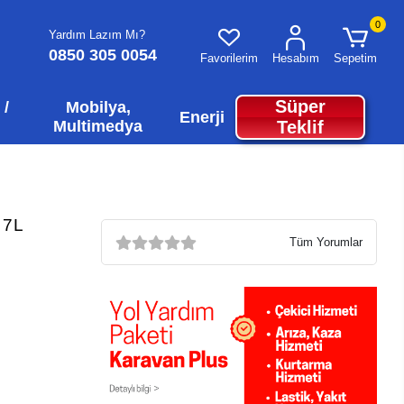
0
Yardım Lazım Mı?
0850 305 0054
Favorilerim
Hesabım
Sepetim
Süper
 /
Mobilya,
Enerji
Multimedya
Teklif
 7L
Tüm Yorumlar