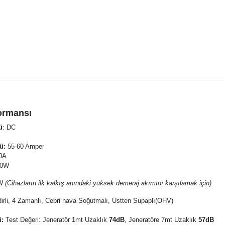
ormansı
ü
: DC
ü:
55-60 Amper
80A
00W
0W
(Cihazların ilk kalkış anındaki yüksek demeraj akımını karşılamak için)
dirli, 4 Zamanlı, Cebri hava Soğutmalı, Üstten Supaplı(OHV)
i:
Test Değeri: Jeneratör 1mt Uzaklık
74dB
, Jeneratöre 7mt Uzaklık
57dB