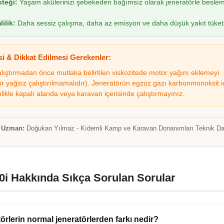
steği:
Yaşam akülerinizi şebekeden bağımsız olarak jeneratörle besle
ilik:
Daha sessiz çalışma, daha az emisyon ve daha düşük yakıt tüket
i & Dikkat Edilmesi Gerekenler:
çalıştırmadan önce mutlaka belirtilen viskozitede motor yağını eklemeyi
 yağsız çalıştırılmamalıdır). Jeneratörün egzoz gazı karbonmonoksit iç
likle kapalı alanda veya karavan içerisinde çalıştırmayınız.
n Uzman:
Doğukan Yılmaz - Kıdemli Kamp ve Karavan Donanımları Teknik D
i Hakkında Sıkça Sorulan Sorular
törlerin normal jeneratörlerden farkı nedir?