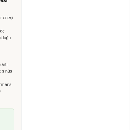
esi
r enerji
 de
olduğu
kartı
iz sinüs
formans
ş