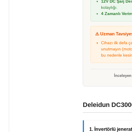
12V DC Şarj De
kolaylığı.
4 Zamanlı Veriml
⚠️ Uzman Tavsiyes
Cihazı ilk defa 
unutmayın (motor
bu nedenle kesin
İnceleye
Deleidun DC3000
1. İnvertörlü jenera