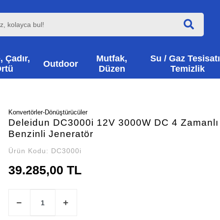
, Çadır,
Mutfak,
Su / Gaz Tesisatı
Outdoor
rtü
Düzen
Temizlik
Konvertörler-Dönüştürücüler
Deleidun DC3000i 12V 3000W DC 4 Zamanlı
Benzinli Jeneratör
Ürün Kodu:
DC3000i
39.285,00 TL