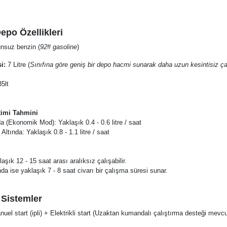
epo Özellikleri
nsuz benzin (
92# gasoline
)
i:
7 Litre (
Sınıfına göre geniş bir depo hacmi sunarak daha uzun kesintisiz ç
5lt
timi Tahmini
a (Ekonomik Mod): Yaklaşık 0.4 - 0.6 litre / saat
tında: Yaklaşık 0.8 - 1.1 litre / saat
aşık 12 - 15 saat arası aralıksız çalışabilir.
da ise yaklaşık 7 - 8 saat civarı bir çalışma süresi sunar.
ı Sistemler
uel start (ipli) + Elektrikli start (Uzaktan kumandalı çalıştırma desteği mevcu