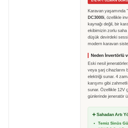
E-E-A-T UZMAN GÖR
Karavan yaşamında "gü
DC3000i
, özellikle i
kaynağı değil, bir kar
ekibimizin zorlu saha
düşük devirdeki sessi
modern karavan sistem
Neden İnvertörlü v
Eski nesil jeneratörl
veya şarj cihazlarını b
elektriği sunar. 4 za
karışımı gibi zahmetl
sunar. Özellikle 12V ç
günlerinde jeneratör 
➕ Sahadan Artı Yö
Temiz Sinüs G