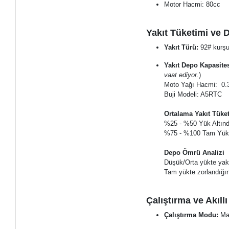
Motor Hacmi: 80cc
Yakıt Tüketimi ve D
Yakıt Türü:
92# kurşu
Yakıt Depo Kapasites
vaat ediyor.
)
Moto Yağı Hacmi: 0.3
Buji Modeli: A5RTC
Ortalama Yakıt Tüke
​%25 - %50 Yük Altınd
​%75 - %100 Tam Yük Al
​Depo Ömrü Analizi
​Düşük/Orta yükte yakl
​Tam yükte zorlandığın
Çalıştırma ve Akıll
Çalıştırma Modu:
Man