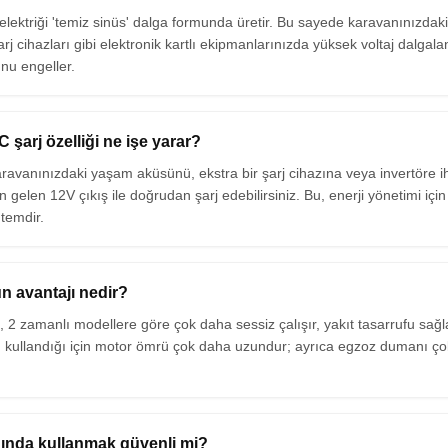
, elektriği 'temiz sinüs' dalga formunda üretir. Bu sayede karavanınızdaki
rj cihazları gibi elektronik kartlı ekipmanlarınızda yüksek voltaj dalgal
nu engeller.
şarj özelliği ne işe yarar?
aravanınızdaki yaşam aküsünü, ekstra bir şarj cihazına veya invertöre i
elen 12V çıkış ile doğrudan şarj edebilirsiniz. Bu, enerji yönetimi içi
ntemdir.
n avantajı nedir?
 2 zamanlı modellere göre çok daha sessiz çalışır, yakıt tasarrufu sağl
yrı kullandığı için motor ömrü çok daha uzundur; ayrıca egzoz dumanı ç
nında kullanmak güvenli mi?