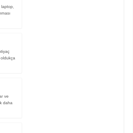
 laptop,
anması
htiyaç
n oldukça
ar ve
ok daha