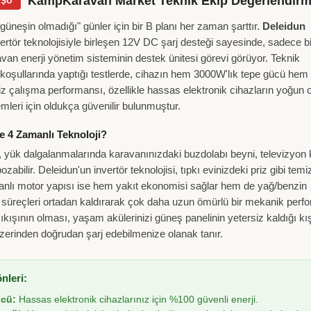
KampKaravan Market Teknik Ekip Değerlendirm
ÜŞÜ
neşin olmadığı" günler için bir B planı her zaman şarttır.
Deleidun
nvertör teknolojisiyle birleşen 12V DC şarj desteği sayesinde, sadece bi
avan enerji yönetim sisteminin destek ünitesi görevi görüyor. Teknik
 koşullarında yaptığı testlerde, cihazın hem 3000W'lık tepe gücü hem
z çalışma performansı, özellikle hassas elektronik cihazların yoğun 
leri için oldukça güvenilir bulunmuştur.
e 4 Zamanlı Teknoloji?
er, yük dalgalanmalarında karavanınızdaki buzdolabı beyni, televizyon 
ozabilir. Deleidun'un invertör teknolojisi, tıpkı evinizdeki priz gibi tem
manlı motor yapısı ise hem yakıt ekonomisi sağlar hem de yağ/benzin
i süreçleri ortadan kaldırarak çok daha uzun ömürlü bir mekanik per
ıkışının olması, yaşam akülerinizi güneş panelinin yetersiz kaldığı kı
üzerinden doğrudan şarj edebilmenize olanak tanır.
nleri:
ücü:
Hassas elektronik cihazlarınız için %100 güvenli enerji.