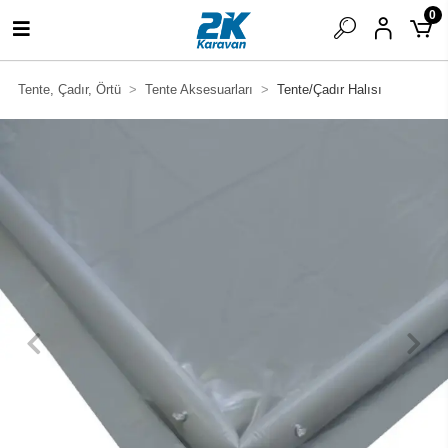
0
Tente, Çadır, Örtü
Tente Aksesuarları
Tente/Çadır Halısı