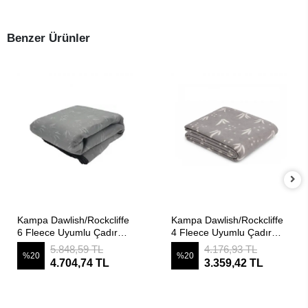
Benzer Ürünler
SEPETE EKLE
SEPETE EKLE
Kampa Dawlish/Rockcliffe
Kampa Dawlish/Rockcliffe
6 Fleece Uyumlu Çadır
4 Fleece Uyumlu Çadır
Halısı
Halısı
5.848,59 TL
4.176,93 TL
%20
%20
4.704,74 TL
3.359,42 TL