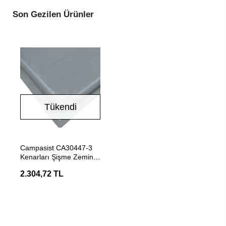
Son Gezilen Ürünler
Tükendi
Stokta Yok
Campasist CA30447-3
Kenarları Şişme Zemin
Matı 500X250 cm
2.304,72 TL