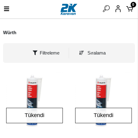
0
Würth
Filtreleme
Sıralama
Tükendi
Tükendi
Stokta Yok
Stokta Yok