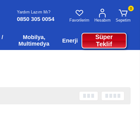
0
Yardım Lazım Mı?
0850 305 0054
Favorilerim
Hesabım
Sepetim
Süper
 /
Mobilya,
Enerji
Multimedya
Teklif