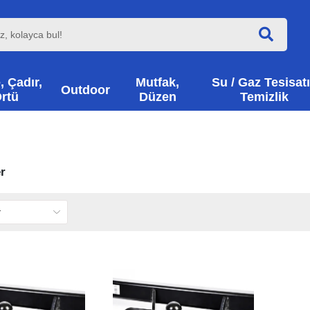
, Çadır,
Mutfak,
Su / Gaz Tesisatı
Outdoor
rtü
Düzen
Temizlik
r