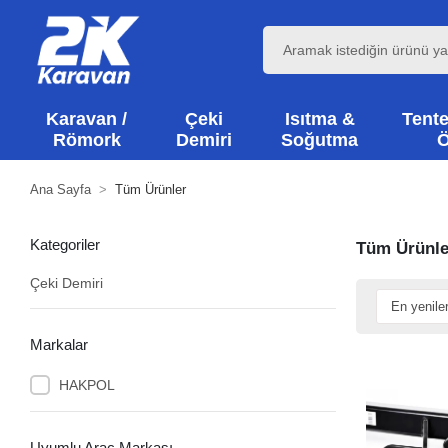
Karavan /
Çeki
Isıtma &
Tente
Römork
Demiri
Soğutma
Ö
Ana Sayfa
Tüm Ürünler
Kategoriler
Tüm Ürünle
Çeki Demiri
Markalar
HAKPOL
Uyumlu Araç Markası