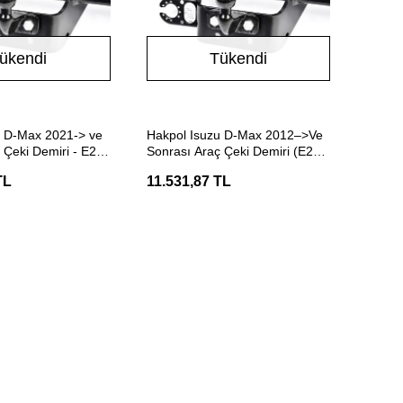
ükendi
Tükendi
Stokta Yok
Stokta Yok
u D-Max 2021-> ve
Hakpol Isuzu D-Max 2012–>Ve
 Çeki Demiri - E20
Sonrası Araç Çeki Demiri (E20
Belgeli )
TL
11.531,87 TL