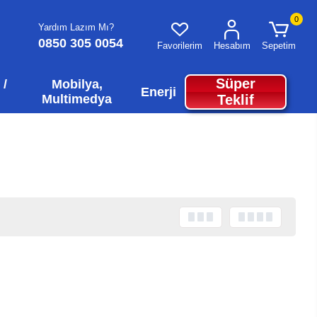
0
Yardım Lazım Mı?
0850 305 0054
Favorilerim
Hesabım
Sepetim
Süper
 /
Mobilya,
Enerji
Multimedya
Teklif