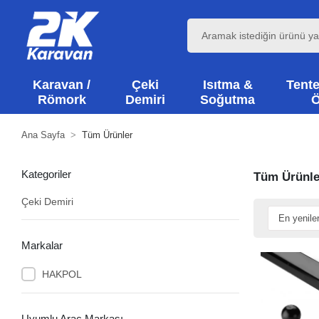
Karavan /
Çeki
Isıtma &
Tente
Römork
Demiri
Soğutma
Ö
Ana Sayfa
Tüm Ürünler
Kategoriler
Tüm Ürünle
Çeki Demiri
Markalar
HAKPOL
Uyumlu Araç Markası