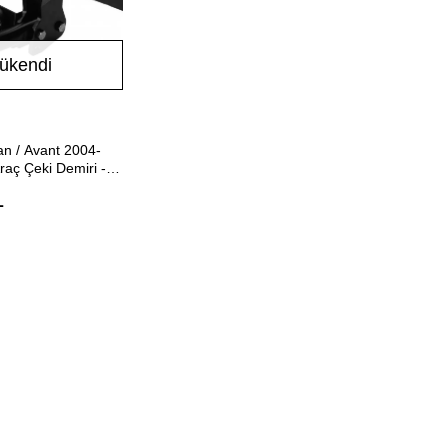
ükendi
Stokta Yok
n / Avant 2004-
raç Çeki Demiri -
Hakpol
L