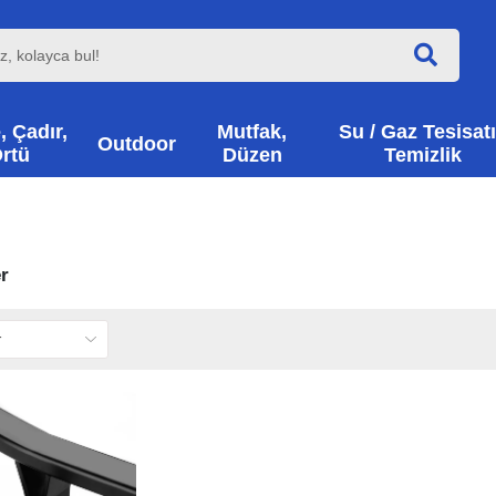
, Çadır,
Mutfak,
Su / Gaz Tesisatı
Outdoor
rtü
Düzen
Temizlik
r