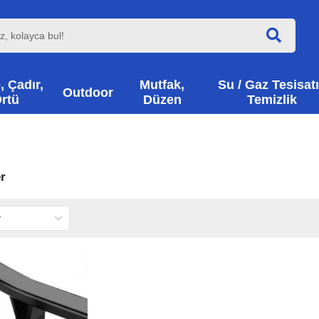
, Çadır,
Mutfak,
Su / Gaz Tesisatı
Outdoor
rtü
Düzen
Temizlik
r