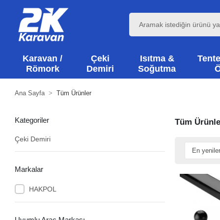
Karavan /
Çeki
Isıtma &
Tente
Römork
Demiri
Soğutma
Ö
Ana Sayfa
Tüm Ürünler
Kategoriler
Tüm Ürünle
Çeki Demiri
Markalar
HAKPOL
Uyumlu Araç Markası