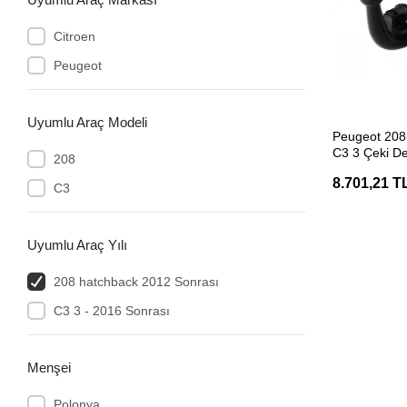
Citroen
Peugeot
Uyumlu Araç Modeli
SEP
Peugeot 208 
C3 3 Çeki De
208
8.701,21 T
C3
Uyumlu Araç Yılı
208 hatchback 2012 Sonrası
C3 3 - 2016 Sonrası
Menşei
Polonya