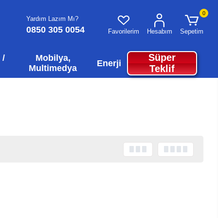
0
Yardım Lazım Mı?
0850 305 0054
Favorilerim
Hesabım
Sepetim
Süper
 /
Mobilya,
Enerji
Multimedya
Teklif