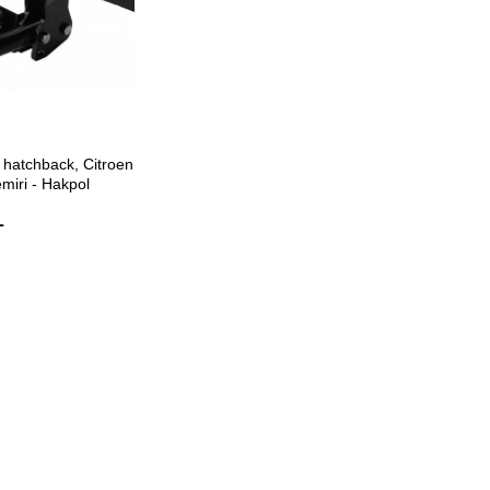
ETE EKLE
hatchback, Citroen
miri - Hakpol
L