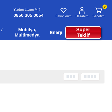
0
Yardım Lazım Mı?
0850 305 0054
Favorilerim
Hesabım
Sepetim
Süper
 /
Mobilya,
Enerji
Multimedya
Teklif