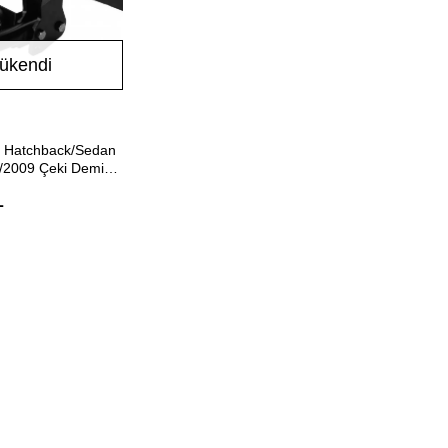
ükendi
Stokta Yok
G Hatchback/Sedan
/2009 Çeki Demiri -
L