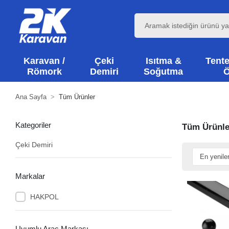
Karavan /
Çeki
Isıtma &
Tente
Römork
Demiri
Soğutma
Ö
Ana Sayfa
Tüm Ürünler
Kategoriler
Tüm Ürünle
Çeki Demiri
Markalar
HAKPOL
Uyumlu Araç Markası