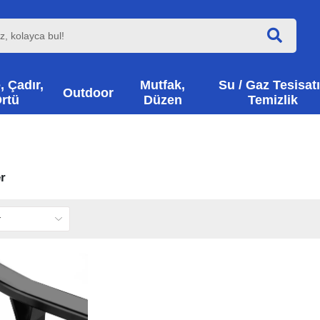
, Çadır,
Mutfak,
Su / Gaz Tesisatı
Outdoor
rtü
Düzen
Temizlik
r