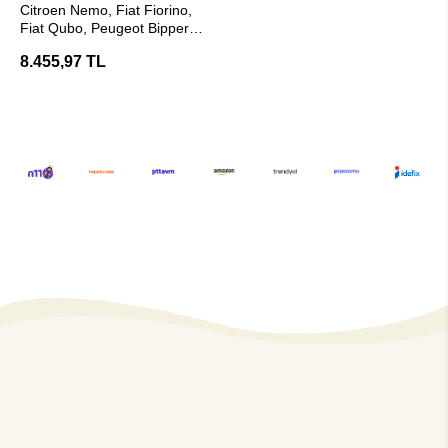
Citroen Nemo, Fiat Fiorino,
Fiat Qubo, Peugeot Bipper
Araç Çeki Demiri - E20
8.455,97 TL
Belgeli ( Hakpol )