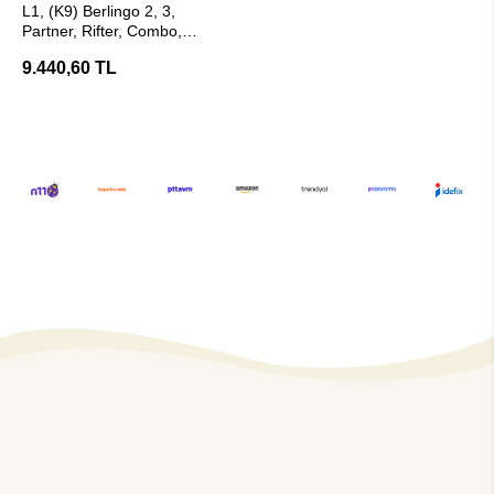
L1, (K9) Berlingo 2, 3,
Partner, Rifter, Combo,
Proace City, Doblo Çeki
9.440,60 TL
Demiri - E20 Belgeli ( Hakpol
)