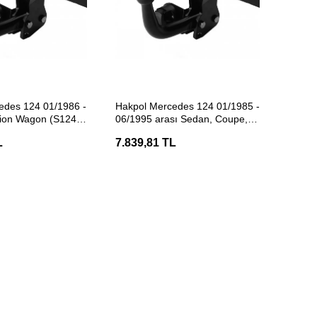
ETE EKLE
SEPETE EKLE
edes 124 01/1986 -
Hakpol Mercedes 124 01/1985 -
tion Wagon (S124)
06/1995 arası Sedan, Coupe,
Cabrio Çeki Demiri
L
7.839,81 TL