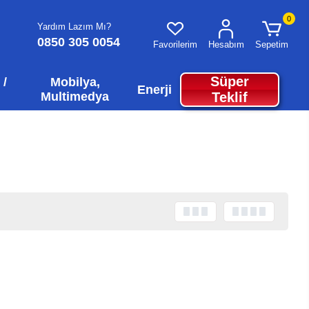
0
Yardım Lazım Mı?
0850 305 0054
Favorilerim
Hesabım
Sepetim
Süper
 /
Mobilya,
Enerji
Multimedya
Teklif