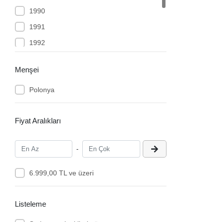
1990
1991
1992
1993
Menşei
1994
Polonya
1995
Fiyat Aralıkları
-
6.999,00 TL ve üzeri
Listeleme