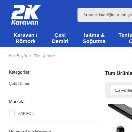
Karavan /
Çeki
Isıtma &
Tente
Römork
Demiri
Soğutma
Ö
Ana Sayfa
Tüm Ürünler
Kategoriler
Tüm Ürünle
Çeki Demiri
Markalar
HAKPOL
Uyumlu Araç Markası