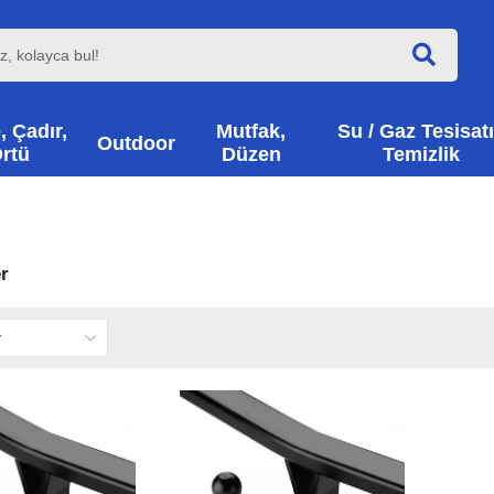
, Çadır,
Mutfak,
Su / Gaz Tesisatı
Outdoor
rtü
Düzen
Temizlik
r