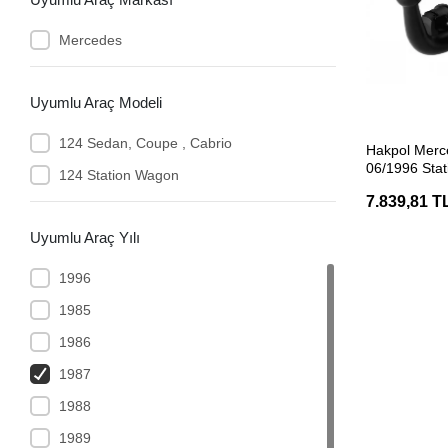
Mercedes
Uyumlu Araç Modeli
SEP
124 Sedan, Coupe , Cabrio
Hakpol Merc
06/1996 Sta
124 Station Wagon
Çeki Demiri
7.839,81 T
Uyumlu Araç Yılı
1996
1985
1986
1987
1988
1989