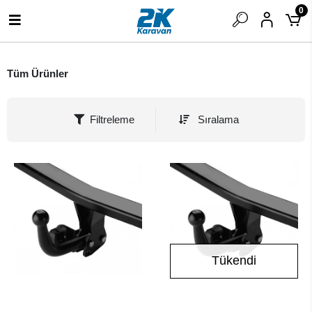
0
Tüm Ürünler
Filtreleme
Sıralama
Tükendi
SEPETE EKLE
Stokta Yok