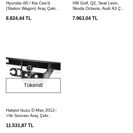
Hyundai i30 / Kia Cee'd
VW Golf, Q2, Seat Leon,
(Station Wagon) Araç Çeki
Skoda Octavia, Audi A3 Çeki
Demiri - E20 Belgeli Hakpol
Demiri - E20 Belgeli
8.824,44 TL
7.963,04 TL
Tükendi
Stokta Yok
Hakpol Isuzu D-Max 2012–
>Ve Sonrası Araç Çeki
Demiri (E20 Belgeli )
11.531,87 TL