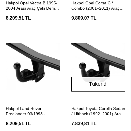
Hakpol Opel Vectra B 1995-
Hakpol Opel Corsa C /
2004 Arası Araç Çeki Demiri
Combo (2001–2011) Araç
- (E20 Belgeli)
Çeki Demiri ( E20 Belgeli)
8.209,51 TL
9.809,07 TL
Tükendi
SEPETE EKLE
Stokta Yok
Hakpol Land Rover
Hakpol Toyota Corolla Sedan
Freelander 03/1998 -
/ Liftback (1992–2001) Araç
10/2006 Arası Çeki Demiri
Çeki Demiri
8.209,51 TL
7.839,81 TL