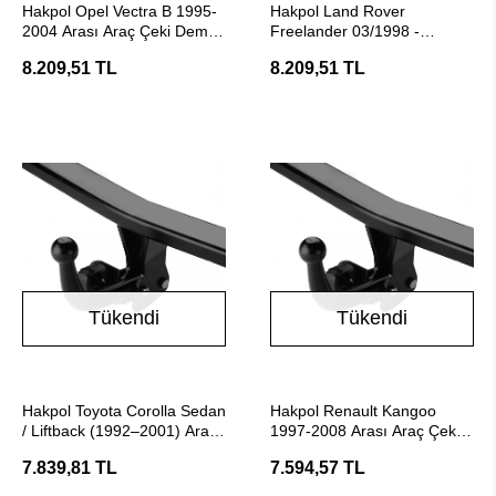
Hakpol Opel Vectra B 1995-
Hakpol Land Rover
2004 Arası Araç Çeki Demiri
Freelander 03/1998 -
- (E20 Belgeli)
10/2006 Arası Çeki Demiri
8.209,51 TL
8.209,51 TL
Tükendi
Tükendi
Stokta Yok
Stokta Yok
Hakpol Toyota Corolla Sedan
Hakpol Renault Kangoo
/ Liftback (1992–2001) Araç
1997-2008 Arası Araç Çeki
Çeki Demiri
Demiri (E20 Belgeli)
7.839,81 TL
7.594,57 TL