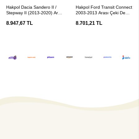
Stokta Yok
Stokta Yok
Hakpol Dacia Sandero II /
Hakpol Ford Transit Connect
Stepway II (2013-2020) Araç
2003-2013 Arası Çeki Demiri
Çeki Demiri (E20 Belgeli )
- E20 Belgeli
8.947,67 TL
8.701,21 TL