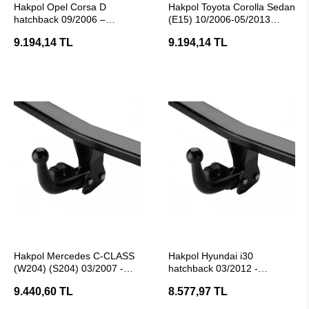
Hakpol Opel Corsa D
Hakpol Toyota Corolla Sedan
hatchback 09/2006 –
(E15) 10/2006-05/2013
11/2014 Çeki Demiri (E20
Arası Çeki Demiri ( E20
9.194,14 TL
9.194,14 TL
Belgeli)
Belgeli)
SEPETE EKLE
SEPETE EKLE
Hakpol Mercedes C-CLASS
Hakpol Hyundai i30
(W204) (S204) 03/2007 -
hatchback 03/2012 -
02/2014 Çeki Demiri
12/2016 Çeki Demiri (E20
9.440,60 TL
8.577,97 TL
Belgeli)