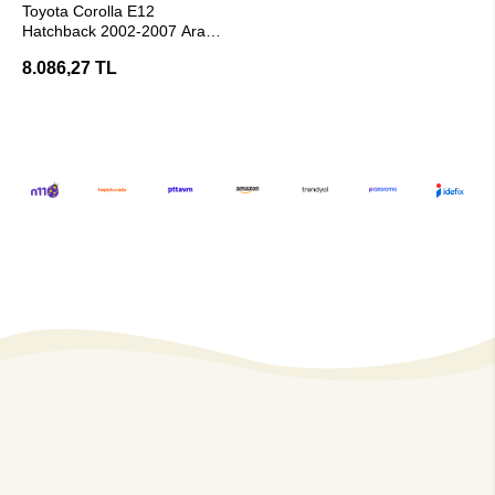
Toyota Corolla E12
Hatchback 2002-2007 Arası
Araç Çeki Demiri - E20
8.086,27 TL
Belgeli Hakpol