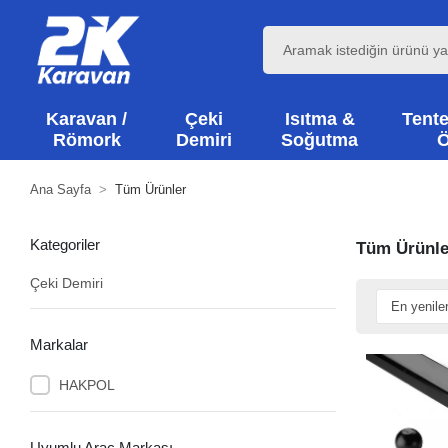
Karavan /
Çeki
Isıtma &
Tente
Römork
Demiri
Soğutma
Ö
Ana Sayfa
Tüm Ürünler
Kategoriler
Tüm Ürünle
Çeki Demiri
Markalar
HAKPOL
Uyumlu Araç Markası