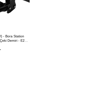
ETE EKLE
) - Bora Station
Çeki Demiri - E20
ol
L