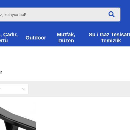
, Çadır,
Mutfak,
Su / Gaz Tesisatı
Outdoor
rtü
Düzen
Temizlik
r