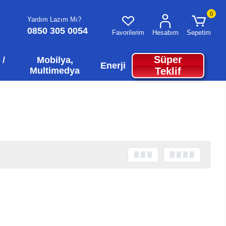
0
Yardım Lazım Mı?
0850 305 0054
Favorilerim
Hesabım
Sepetim
Süper
 /
Mobilya,
Enerji
Multimedya
Teklif