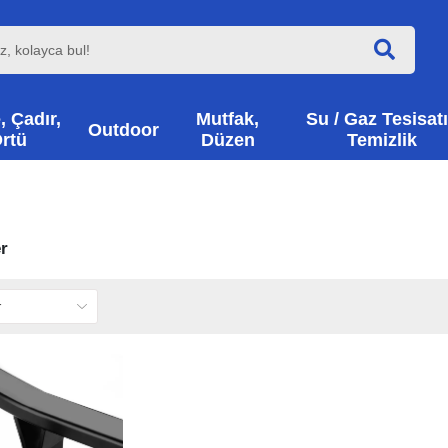
, Çadır,
Mutfak,
Su / Gaz Tesisatı
Outdoor
rtü
Düzen
Temizlik
r