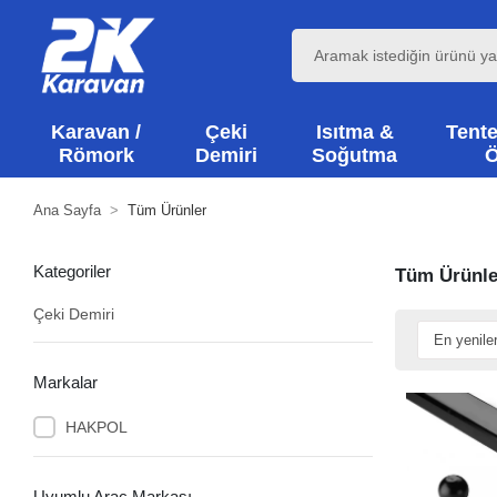
Karavan /
Çeki
Isıtma &
Tente
Römork
Demiri
Soğutma
Ö
Ana Sayfa
Tüm Ürünler
Kategoriler
Tüm Ürünle
Çeki Demiri
Markalar
HAKPOL
Uyumlu Araç Markası