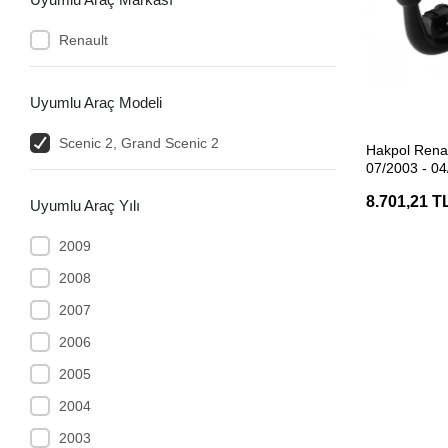
Renault
Uyumlu Araç Modeli
SEP
Scenic 2, Grand Scenic 2
Hakpol Rena
07/2003 - 04
Demiri
8.701,21 T
Uyumlu Araç Yılı
2009
2008
2007
2006
2005
2004
2003