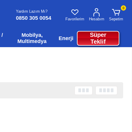
0
Yardım Lazım Mı?
0850 305 0054
Favorilerim
Hesabım
Sepetim
Süper
 /
Mobilya,
Enerji
Multimedya
Teklif