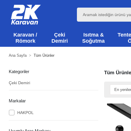
Karavan /
Çeki
Isıtma &
Tente
Römork
Demiri
Soğutma
Ö
Ana Sayfa
Tüm Ürünler
Kategoriler
Tüm Ürünle
Çeki Demiri
Markalar
HAKPOL
Uyumlu Araç Markası