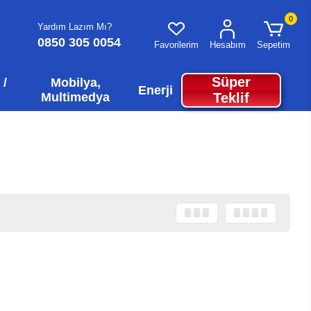
0
Yardım Lazım Mı?
0850 305 0054
Favorilerim
Hesabım
Sepetim
Süper
 /
Mobilya,
Enerji
Multimedya
Teklif