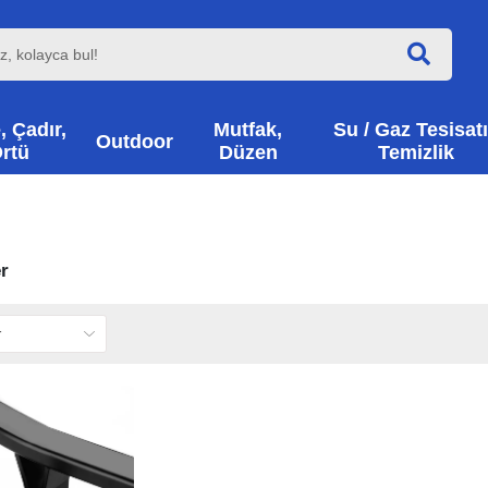
, Çadır,
Mutfak,
Su / Gaz Tesisatı
Outdoor
rtü
Düzen
Temizlik
r