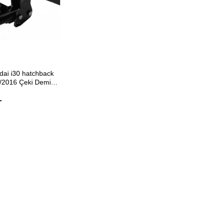
ETE EKLE
dai i30 hatchback
/2016 Çeki Demiri
L