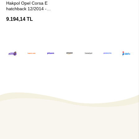
Hakpol Opel Corsa E
hatchback 12/2014 -
06/2019 Çeki Demiri (E20
9.194,14 TL
Belgeli)