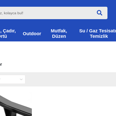
, Çadır,
Mutfak,
Su / Gaz Tesisatı
Outdoor
rtü
Düzen
Temizlik
r