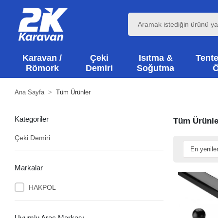
Karavan /
Çeki
Isıtma &
Tente
Römork
Demiri
Soğutma
Ö
Ana Sayfa
Tüm Ürünler
Kategoriler
Tüm Ürünle
Çeki Demiri
Markalar
HAKPOL
Uyumlu Araç Markası