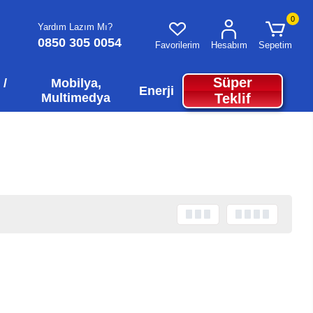
0
Yardım Lazım Mı?
0850 305 0054
Favorilerim
Hesabım
Sepetim
Süper
 /
Mobilya,
Enerji
Multimedya
Teklif