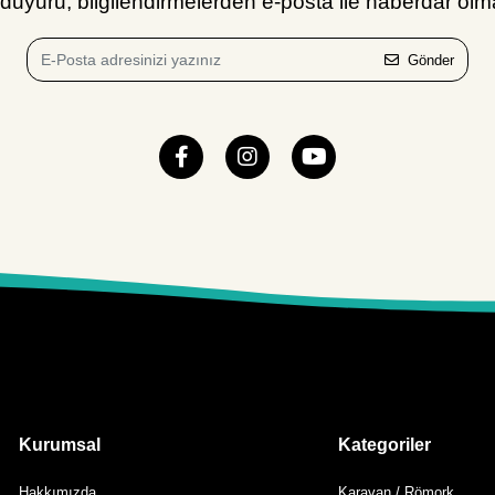
uyuru, bilgilendirmelerden e-posta ile haberdar olma
Gönder
Kurumsal
Kategoriler
Hakkımızda
Karavan / Römork