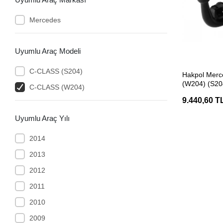
Mercedes
Uyumlu Araç Modeli
SEP
C-CLASS (S204)
Hakpol Mer
(W204) (S20
C-CLASS (W204)
02/2014 Çeki
9.440,60 T
Uyumlu Araç Yılı
2014
2013
2012
2011
2010
2009