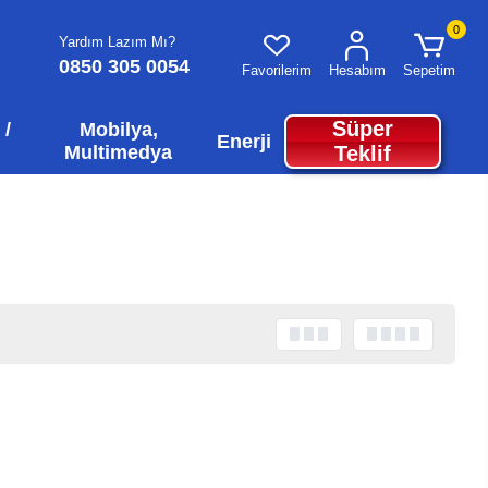
0
Yardım Lazım Mı?
0850 305 0054
Favorilerim
Hesabım
Sepetim
Süper
 /
Mobilya,
Enerji
Multimedya
Teklif