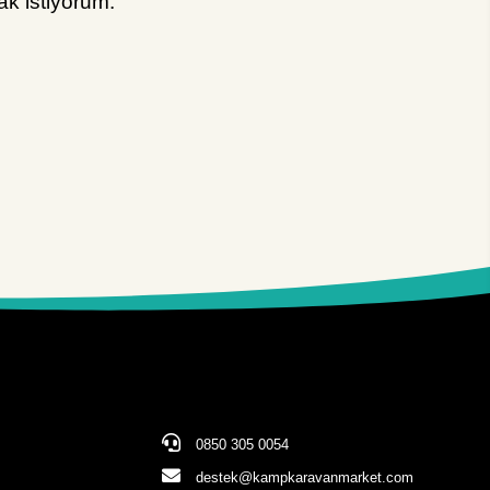
k istiyorum.
0850 305 0054
destek@kampkaravanmarket.com