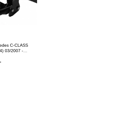
ETE EKLE
cedes C-CLASS
4) 03/2007 -
 Demiri
L