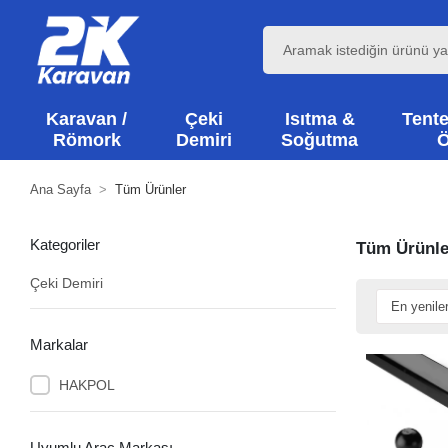
Karavan /
Çeki
Isıtma &
Tente
Römork
Demiri
Soğutma
Ö
Ana Sayfa
Tüm Ürünler
Kategoriler
Tüm Ürünle
Çeki Demiri
Markalar
HAKPOL
Uyumlu Araç Markası