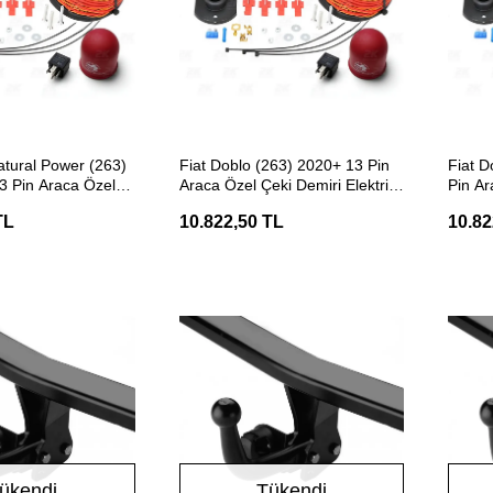
ETE EKLE
SEPETE EKLE
atural Power (263)
Fiat Doblo (263) 2020+ 13 Pin
Fiat D
3 Pin Araca Özel
Araca Özel Çeki Demiri Elektrik
Pin Ar
lektrik Tesisatı
Tesisatı
Elektri
TL
10.822,50 TL
10.82
ükendi
Tükendi