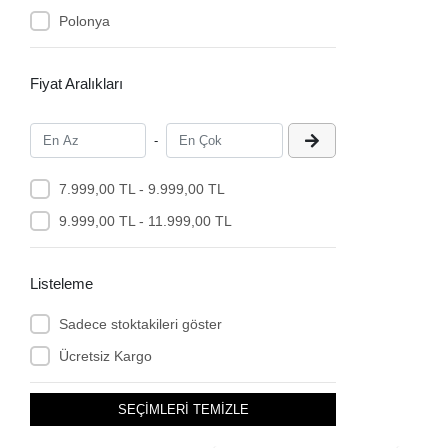
Polonya
Doblo XL - 06/2022 Sonrası
Partner 3 L2 - 06/2008 sonrası
Fiyat Aralıkları
Proace City L2 – 05/2019 Sonrası
Rifter XL L2 - 06/2018 Sonrası
-
Fiat Doblo 12/2009 ve Sonrası
Opel Combo D 02/2012 – 06/2018
7.999,00 TL - 9.999,00 TL
9.999,00 TL - 11.999,00 TL
Listeleme
Sadece stoktakileri göster
Ücretsiz Kargo
SEÇİMLERİ TEMİZLE