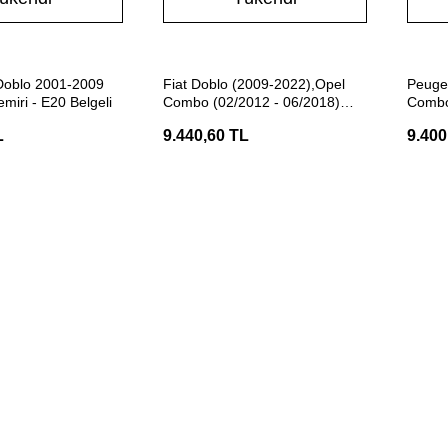
Stokta Yok
Stokta Yok
 Doblo 2001-2009
Fiat Doblo (2009-2022),Opel
Peugeo
miri - E20 Belgeli
Combo (02/2012 - 06/2018)
Combo 
Çeki Demiri - Hakpol
Fiat D
L
9.440,60 TL
9.400