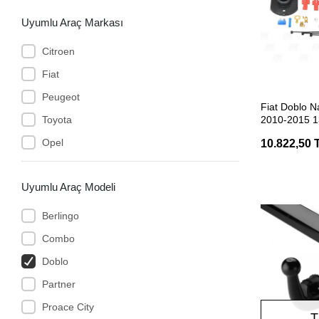
Uyumlu Araç Markası
Citroen
Fiat
Peugeot
SEP
Fiat Doblo N
Toyota
2010-2015 1
Çeki Demiri E
Opel
10.822,50 
Uyumlu Araç Modeli
Berlingo
Combo
Doblo
Partner
Proace City
T