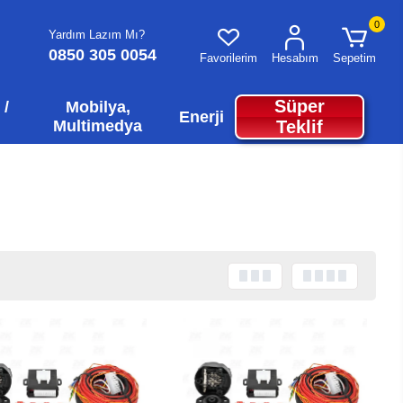
0
Yardım Lazım Mı?
0850 305 0054
Favorilerim
Hesabım
Sepetim
Süper
 /
Mobilya,
Enerji
Multimedya
Teklif