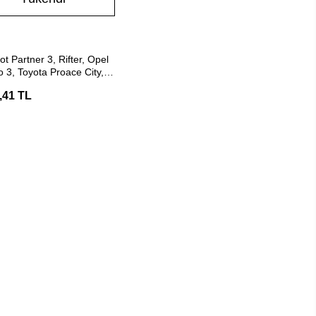
Stokta Yok
t Partner 3, Rifter, Opel
3, Toyota Proace City,
oblo Çeki Demiri (Hakpol)
,41 TL