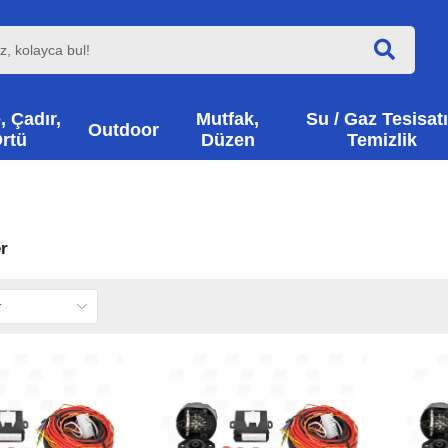
, Çadır,
Mutfak,
Su / Gaz Tesisatı
Outdoor
rtü
Düzen
Temizlik
r