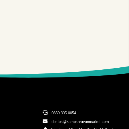
0850 305 0054
destek@kampkaravanmarket.com