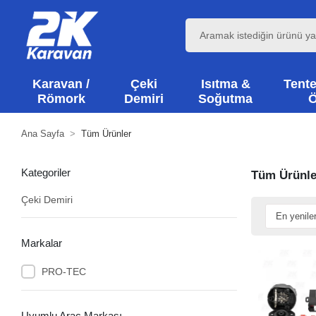
Karavan /
Çeki
Isıtma &
Tente
Römork
Demiri
Soğutma
Ö
Ana Sayfa
Tüm Ürünler
Kategoriler
Tüm Ürünle
Çeki Demiri
Markalar
PRO-TEC
Uyumlu Araç Markası