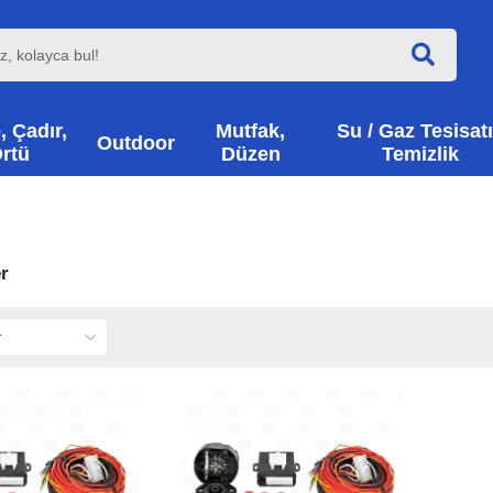
, Çadır,
Mutfak,
Su / Gaz Tesisatı
Outdoor
rtü
Düzen
Temizlik
r