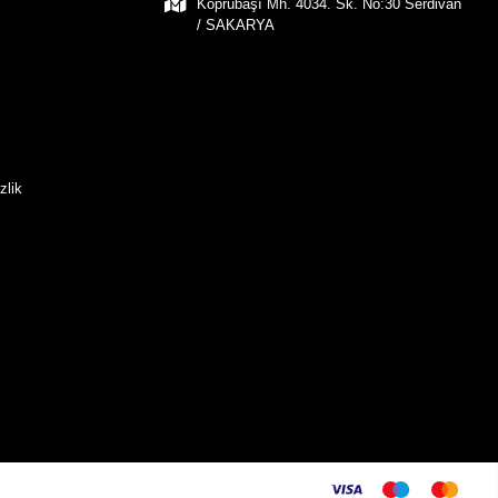
Köprübaşı Mh. 4034. Sk. No:30 Serdivan
/ SAKARYA
zlik