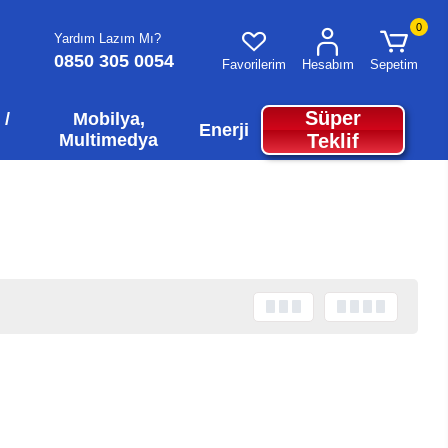
0
Yardım Lazım Mı?
0850 305 0054
Favorilerim
Hesabım
Sepetim
Süper
 /
Mobilya,
Enerji
Multimedya
Teklif