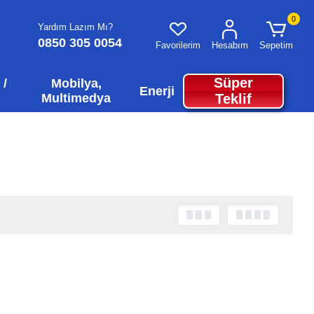
0
Yardım Lazım Mı?
0850 305 0054
Favorilerim
Hesabım
Sepetim
Süper
 /
Mobilya,
Enerji
Multimedya
Teklif