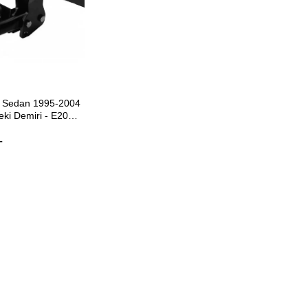
ETE EKLE
 Sedan 1995-2004
eki Demiri - E20
ol
L