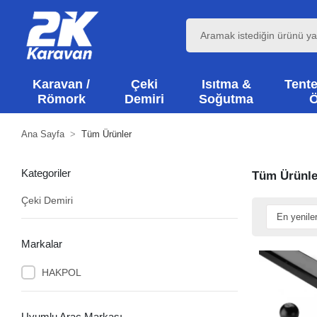
Karavan /
Çeki
Isıtma &
Tente
Römork
Demiri
Soğutma
Ö
Ana Sayfa
Tüm Ürünler
Kategoriler
Tüm Ürünle
Çeki Demiri
Markalar
HAKPOL
Uyumlu Araç Markası