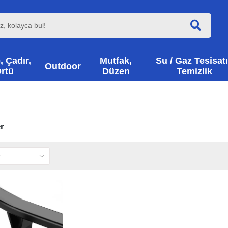
, Çadır,
Mutfak,
Su / Gaz Tesisatı
Outdoor
rtü
Düzen
Temizlik
r