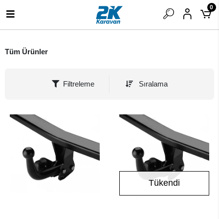
0
Tüm Ürünler
Filtreleme
Sıralama
Tükendi
SEPETE EKLE
Stokta Yok