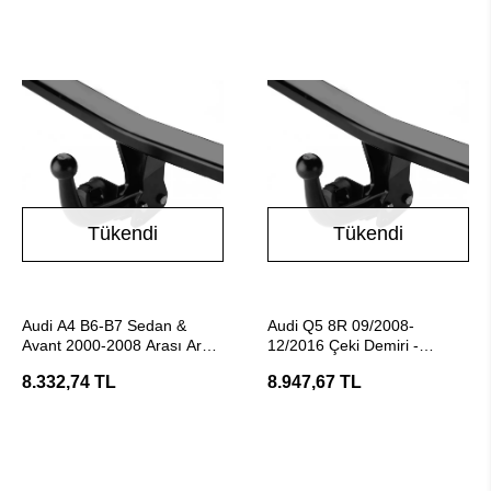
Tükendi
Tükendi
Stokta Yok
Stokta Yok
Audi A4 B6-B7 Sedan &
Audi Q5 8R 09/2008-
Avant 2000-2008 Arası Araç
12/2016 Çeki Demiri -
Çeki Demiri - E20 Belgeli
Hakpol
8.332,74 TL
8.947,67 TL
Hakpol