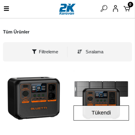
0
Tüm Ürünler
Filtreleme
Sıralama
Tükendi
SEPETE EKLE
Stokta Yok